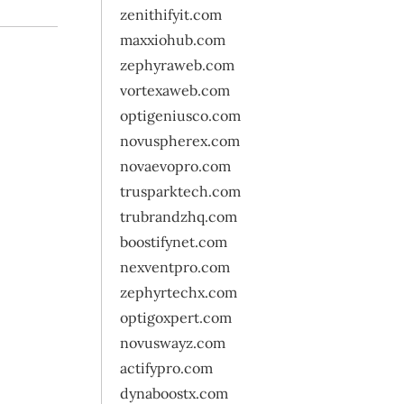
zenithifyit.com
maxxiohub.com
zephyraweb.com
vortexaweb.com
optigeniusco.com
novuspherex.com
novaevopro.com
trusparktech.com
trubrandzhq.com
boostifynet.com
nexventpro.com
zephyrtechx.com
optigoxpert.com
novuswayz.com
actifypro.com
dynaboostx.com