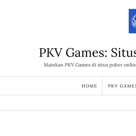
Skip
to
content
PKV Games: Situ
Mainkan PKV Games di situs poker onlin
HOME
PKV GAME