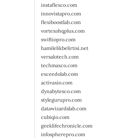
instaflexco.com
innovistapro.com
flexiboostlab.com
vortexohqplus.com
swiftiopro.com
hamilelikbelirtisi.net
versalotech.com
techmaxco.com
exceedolab.com
activaxio.com
dynabytesco.com
stylegurupro.com
datawizardslab.com
cubiqio.com
geeklifechronicle.com
infospherepro.com