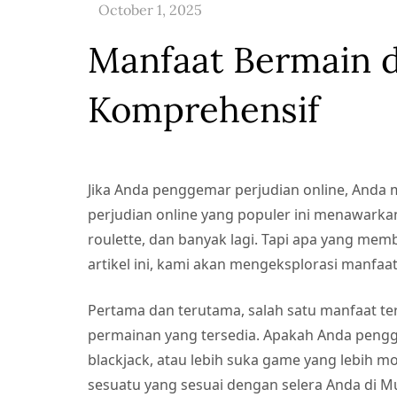
Manfaat Bermain d
Komprehensif
Jika Anda penggemar perjudian online, And
perjudian online yang populer ini menawarka
roulette, dan banyak lagi. Tapi apa yang mem
artikel ini, kami akan mengeksplorasi manfaa
Pertama dan terutama, salah satu manfaat t
permainan yang tersedia. Apakah Anda pengge
blackjack, atau lebih suka game yang lebih m
sesuatu yang sesuai dengan selera Anda di M