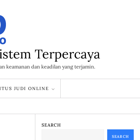
istem Terpercaya
an keamanan dan keadilan yang terjamin.
ITUS JUDI ONLINE
SEARCH
SEARCH