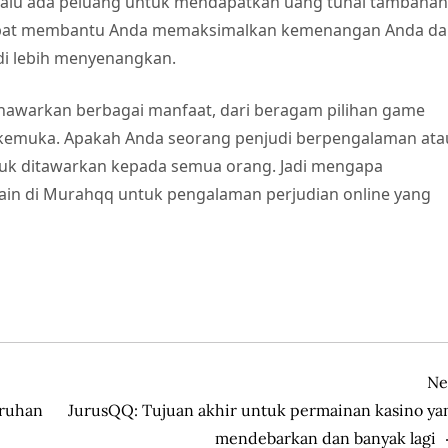
selalu ada peluang untuk mendapatkan uang tunai tambahan
 dapat membantu Anda memaksimalkan kemenangan Anda d
i lebih menyenangkan.
nawarkan berbagai manfaat, dari beragam pilihan game
kemuka. Apakah Anda seorang penjudi berpengalaman ata
uk ditawarkan kepada semua orang. Jadi mengapa
ain di Murahqq untuk pengalaman perjudian online yang
Ne
aruhan
JurusQQ: Tujuan akhir untuk permainan kasino ya
mendebarkan dan banyak lagi