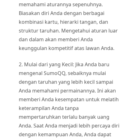
memahami aturannya sepenuhnya.
Biasakan diri Anda dengan berbagai
kombinasi kartu, hierarki tangan, dan
struktur taruhan. Mengetahui aturan luar
dan dalam akan memberi Anda
keunggulan kompetitif atas lawan Anda.
2. Mulai dari yang Kecil: Jika Anda baru
mengenal SumoQQ, sebaiknya mulai
dengan taruhan yang lebih kecil sampai
Anda memahami permainannya. Ini akan
memberi Anda kesempatan untuk melatih
keterampilan Anda tanpa
mempertaruhkan terlalu banyak uang
Anda. Saat Anda menjadi lebih percaya diri
dengan kemampuan Anda, Anda dapat