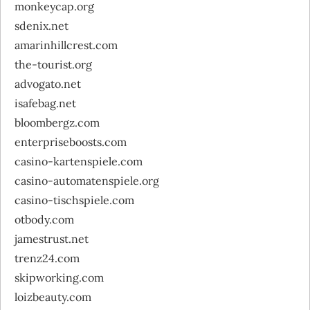
monkeycap.org
sdenix.net
amarinhillcrest.com
the-tourist.org
advogato.net
isafebag.net
bloombergz.com
enterpriseboosts.com
casino-kartenspiele.com
casino-automatenspiele.org
casino-tischspiele.com
otbody.com
jamestrust.net
trenz24.com
skipworking.com
loizbeauty.com