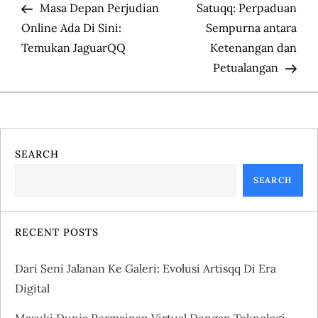
Post
Pos
Masa Depan Perjudian
Satuqq: Perpaduan
o
Online Ada Di Sini:
Sempurna antara
Temukan JaguarQQ
Ketenangan dan
s
Petualangan
t
n
a
SEARCH
SEARCH
v
i
RECENT POSTS
g
Dari Seni Jalanan Ke Galeri: Evolusi Artisqq Di Era
a
Digital
Masuki Dunia Permainan Virtual Dengan Teknologi