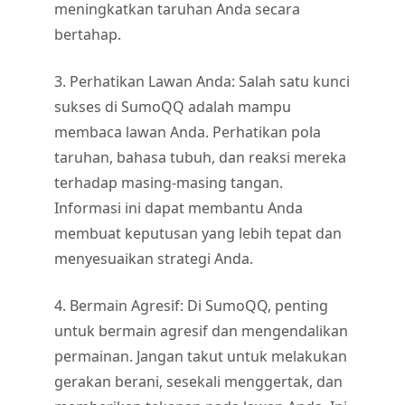
meningkatkan taruhan Anda secara
bertahap.
3. Perhatikan Lawan Anda: Salah satu kunci
sukses di SumoQQ adalah mampu
membaca lawan Anda. Perhatikan pola
taruhan, bahasa tubuh, dan reaksi mereka
terhadap masing-masing tangan.
Informasi ini dapat membantu Anda
membuat keputusan yang lebih tepat dan
menyesuaikan strategi Anda.
4. Bermain Agresif: Di SumoQQ, penting
untuk bermain agresif dan mengendalikan
permainan. Jangan takut untuk melakukan
gerakan berani, sesekali menggertak, dan