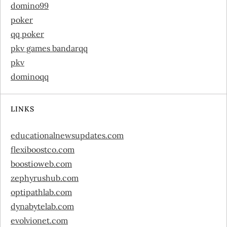
domino99
poker
qq poker
pkv games bandarqq
pkv
dominoqq
LINKS
educationalnewsupdates.com
flexiboostco.com
boostioweb.com
zephyrushub.com
optipathlab.com
dynabytelab.com
evolvionet.com