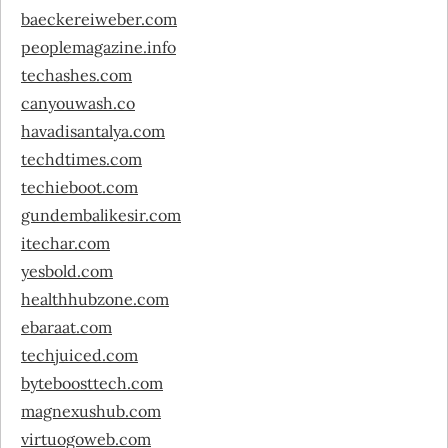
baeckereiweber.com
peoplemagazine.info
techashes.com
canyouwash.co
havadisantalya.com
techdtimes.com
techieboot.com
gundembalikesir.com
itechar.com
yesbold.com
healthhubzone.com
ebaraat.com
techjuiced.com
byteboosttech.com
magnexushub.com
virtuogoweb.com