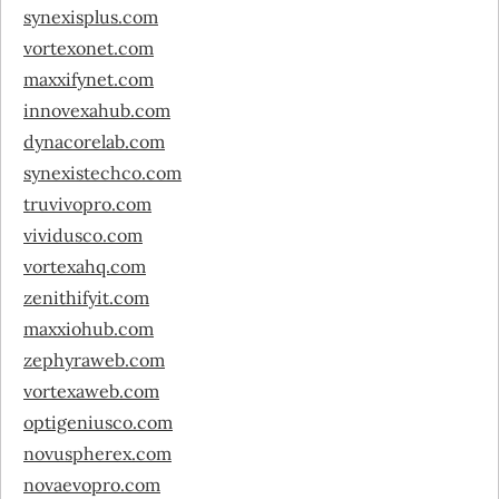
synexisplus.com
vortexonet.com
maxxifynet.com
innovexahub.com
dynacorelab.com
synexistechco.com
truvivopro.com
vividusco.com
vortexahq.com
zenithifyit.com
maxxiohub.com
zephyraweb.com
vortexaweb.com
optigeniusco.com
novuspherex.com
novaevopro.com