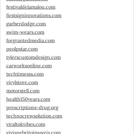
festivaldelamalou.com
firstsigninnovations.com
garberdodge.com
swim-wears.com
forgrantedmedia.com
peolpstar.com
tylerscustomdesign.com
carworksonline.com
techtimesss.com
virylstore.com
motorstell.com
health150years.com
prescriptions-drug.org
technocrewsolution.com
viraltokvibes.com
vivianebritoimoveis.com