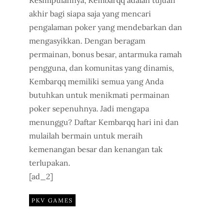
akhir bagi siapa saja yang mencari
pengalaman poker yang mendebarkan dan
mengasyikkan. Dengan beragam
permainan, bonus besar, antarmuka ramah
pengguna, dan komunitas yang dinamis,
Kembarqq memiliki semua yang Anda
butuhkan untuk menikmati permainan
poker sepenuhnya. Jadi mengapa
menunggu? Daftar Kembarqq hari ini dan
mulailah bermain untuk meraih
kemenangan besar dan kenangan tak
terlupakan.
[ad_2]
PKV GAMES