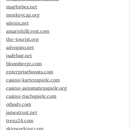
magforbes.net
monkeycap.org
sdenix.net
amarinhillcrest.com
the-tourist.org
advogato.net
isafebag.net
bloombergz.com
enterpriseboosts.com
casino-kartenspiele.com
casino-automatenspiele.org
casino-tischspiele.com
otbody.com
jamestrust.net
trenz24.com
skipworking.com