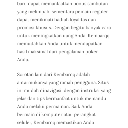
baru dapat memanfaatkan bonus sambutan
yang melimpah, sementara pemain reguler
dapat menikmati hadiah loyalitas dan
promosi khusus. Dengan begitu banyak cara
untuk meningkatkan uang Anda, Kembarqq
memudahkan Anda untuk mendapatkan
hasil maksimal dari pengalaman poker
Anda.
Sorotan lain dari Kembarqq adalah
antarmukanya yang ramah pengguna. Situs
ini mudah dinavigasi, dengan instruksi yang
jelas dan tips bermanfaat untuk memandu
Anda melalui permainan. Baik Anda
bermain di komputer atau perangkat
seluler, Kembarqq memastikan Anda