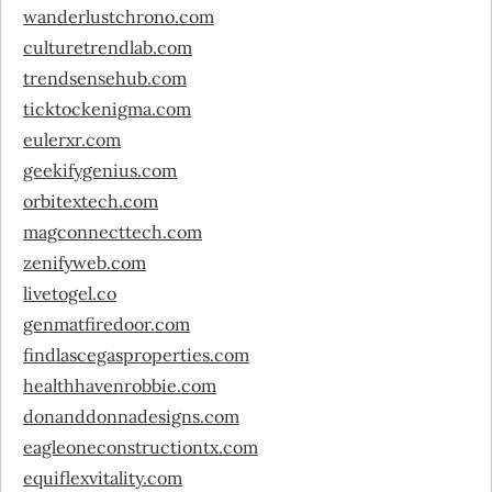
wanderlustchrono.com
culturetrendlab.com
trendsensehub.com
ticktockenigma.com
eulerxr.com
geekifygenius.com
orbitextech.com
magconnecttech.com
zenifyweb.com
livetogel.co
genmatfiredoor.com
findlascegasproperties.com
healthhavenrobbie.com
donanddonnadesigns.com
eagleoneconstructiontx.com
equiflexvitality.com