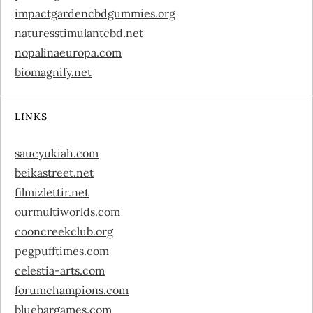
impactgardencbdgummies.org
naturesstimulantcbd.net
nopalinaeuropa.com
biomagnify.net
LINKS
saucyukiah.com
beikastreet.net
filmizlettir.net
ourmultiworlds.com
cooncreekclub.org
pegpufftimes.com
celestia-arts.com
forumchampions.com
bluebargames.com