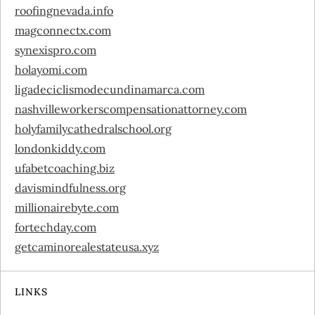
roofingnevada.info
magconnectx.com
synexispro.com
holayomi.com
ligadeciclismodecundinamarca.com
nashvilleworkerscompensationattorney.com
holyfamilycathedralschool.org
londonkiddy.com
ufabetcoaching.biz
davismindfulness.org
millionairebyte.com
fortechday.com
getcaminorealestateusa.xyz
LINKS