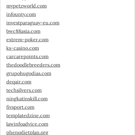
mypetzworld.com
infounty.com
investparaguay-eu.com
bwc88asia.com
extrem-poker.com
ks-casino.com
carcarepoints.com
thedoodlebreeders.com
grupohugodias.com
deqair.com
techsilvers.com
ningkatinskill.com
fivsport.com
templatedzine.com
lawinfoadvice.com
phenqdietplan.org