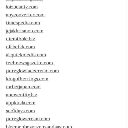
loizbeauty.com
anyconverter.com
timespedia.com
jejakkrismon.com
diemthole.biz
ufabetkk.com
allquickmedia.com
technewsgazette.com
pureglowfacecream.com
kingofherrings.com
mrbetjapan.com
anewentity.biz
appkuala.com
seo7days.com
pureglowcream.com
bloemenbezorgenvandaag.com