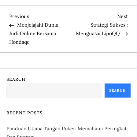
P
Previous
Nex
Previous
Next
Post
Pos
Menjelajahi Dunia
Strategi Sukses :
o
Judi Online Bersama
Menguasai LipoQQ
Hondaqq
s
t
n
SEARCH
a
SEARCH
v
RECENT POSTS
i
Panduan Utama Tangan Poker: Memahami Peringkat
g
Dan Strategi