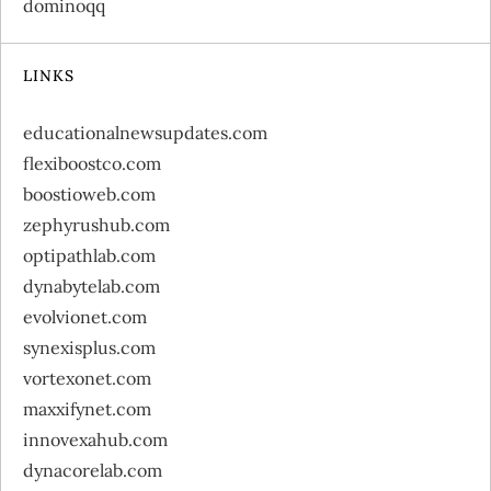
dominoqq
LINKS
educationalnewsupdates.com
flexiboostco.com
boostioweb.com
zephyrushub.com
optipathlab.com
dynabytelab.com
evolvionet.com
synexisplus.com
vortexonet.com
maxxifynet.com
innovexahub.com
dynacorelab.com