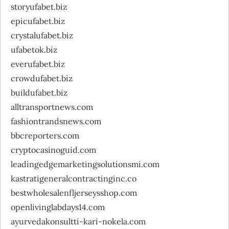
storyufabet.biz
epicufabet.biz
crystalufabet.biz
ufabetok.biz
everufabet.biz
crowdufabet.biz
buildufabet.biz
alltransportnews.com
fashiontrandsnews.com
bbcreporters.com
cryptocasinoguid.com
leadingedgemarketingsolutionsmi.com
kastratigeneralcontractinginc.co
bestwholesalenfljerseysshop.com
openlivinglabdays14.com
ayurvedakonsultti-kari-nokela.com