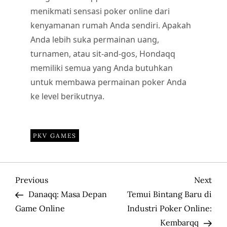
menikmati sensasi poker online dari
kenyamanan rumah Anda sendiri. Apakah
Anda lebih suka permainan uang,
turnamen, atau sit-and-gos, Hondaqq
memiliki semua yang Anda butuhkan
untuk membawa permainan poker Anda
ke level berikutnya.
PKV GAMES
P
Previous
Nex
Previous
Next
Post
Pos
Danaqq: Masa Depan
Temui Bintang Baru di
o
Game Online
Industri Poker Online:
Kembarqq