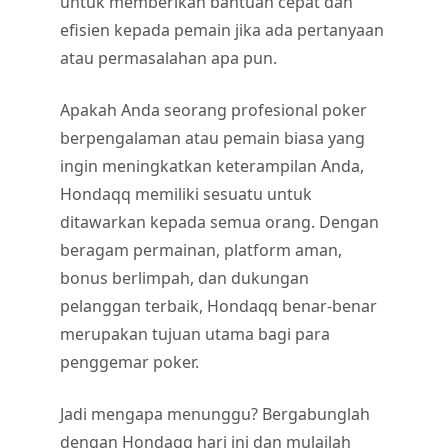
untuk memberikan bantuan cepat dan
efisien kepada pemain jika ada pertanyaan
atau permasalahan apa pun.
Apakah Anda seorang profesional poker
berpengalaman atau pemain biasa yang
ingin meningkatkan keterampilan Anda,
Hondaqq memiliki sesuatu untuk
ditawarkan kepada semua orang. Dengan
beragam permainan, platform aman,
bonus berlimpah, dan dukungan
pelanggan terbaik, Hondaqq benar-benar
merupakan tujuan utama bagi para
penggemar poker.
Jadi mengapa menunggu? Bergabunglah
dengan Hondaqq hari ini dan mulailah