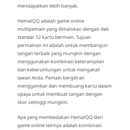
mendapatkan lebih banyak.
HematQQ adalah game online
multipemain yang dimainkan dengan dek
standar 52 kartu bermain. Tujuan
permainan ini adalah untuk membangun
tangan terbaik yang mungkin dengan
menggunakan kombinasi keterampilan
dan keberuntungan untuk mengakali
lawan Anda. Pemain bergiliran
menggambar dan membuang kartu dalam
upaya untuk membuat tangan dengan
skor setinggi mungkin.
Apa yang membedakan HematQQ dari
game online lainnya adalah kombinasi