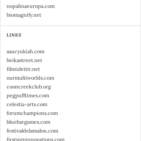
nopalinaeuropa.com
biomagnify.net
LINKS
saucyukiah.com
beikastreet.net
filmizlettir.net
ourmultiworlds.com
cooncreekclub.org
pegpufftimes.com
celestia-arts.com
forumchampions.com
bluebargames.com
festivaldelamalou.com
firstsigninnovations.com