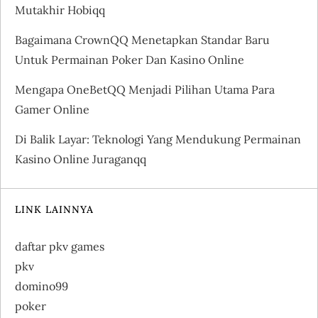
Mutakhir Hobiqq
t
Bagaimana CrownQQ Menetapkan Standar Baru
i
Untuk Permainan Poker Dan Kasino Online
o
Mengapa OneBetQQ Menjadi Pilihan Utama Para
Gamer Online
n
Di Balik Layar: Teknologi Yang Mendukung Permainan
Kasino Online Juraganqq
LINK LAINNYA
daftar pkv games
pkv
domino99
poker