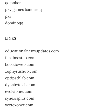
qq poker
pkv games bandarqq
pkv
dominoqq
LINKS
educationalnewsupdates.com
flexiboostco.com
boostioweb.com
zephyrushub.com
optipathlab.com
dynabytelab.com
evolvionet.com
synexisplus.com
vortexonet.com