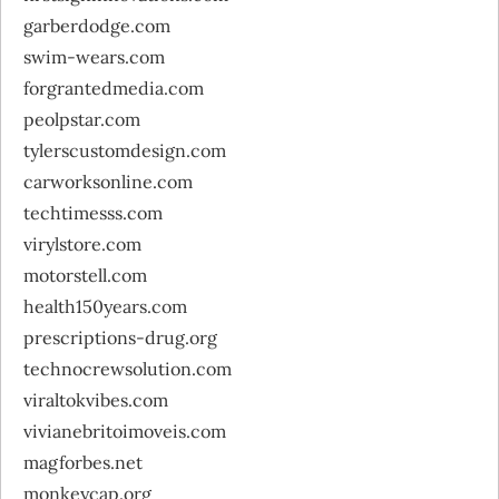
garberdodge.com
swim-wears.com
forgrantedmedia.com
peolpstar.com
tylerscustomdesign.com
carworksonline.com
techtimesss.com
virylstore.com
motorstell.com
health150years.com
prescriptions-drug.org
technocrewsolution.com
viraltokvibes.com
vivianebritoimoveis.com
magforbes.net
monkeycap.org