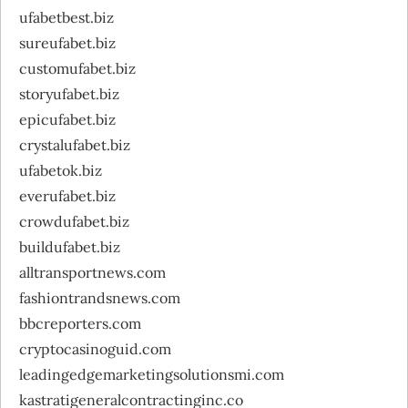
ufabetbest.biz
sureufabet.biz
customufabet.biz
storyufabet.biz
epicufabet.biz
crystalufabet.biz
ufabetok.biz
everufabet.biz
crowdufabet.biz
buildufabet.biz
alltransportnews.com
fashiontrandsnews.com
bbcreporters.com
cryptocasinoguid.com
leadingedgemarketingsolutionsmi.com
kastratigeneralcontractinginc.co