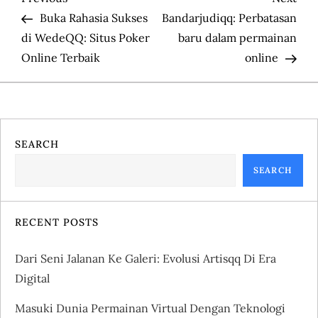
P
Post
Pos
Buka Rahasia Sukses
Bandarjudiqq: Perbatasan
o
di WedeQQ: Situs Poker
baru dalam permainan
Online Terbaik
online
s
t
n
SEARCH
a
SEARCH
v
RECENT POSTS
i
Dari Seni Jalanan Ke Galeri: Evolusi Artisqq Di Era
g
Digital
a
Masuki Dunia Permainan Virtual Dengan Teknologi