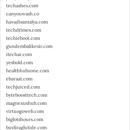
techashes.com
canyouwash.co
havadisantalya.com
techdtimes.com
techieboot.com
gundembalikesir.com
itechar.com
yesbold.com
healthhubzone.com
ebaraat.com
techjuiced.com
byteboosttech.com
magnexushub.com
virtuogoweb.com
biglotshours.com
buyliraglutide.com