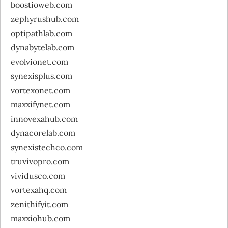
boostioweb.com
zephyrushub.com
optipathlab.com
dynabytelab.com
evolvionet.com
synexisplus.com
vortexonet.com
maxxifynet.com
innovexahub.com
dynacorelab.com
synexistechco.com
truvivopro.com
vividusco.com
vortexahq.com
zenithifyit.com
maxxiohub.com