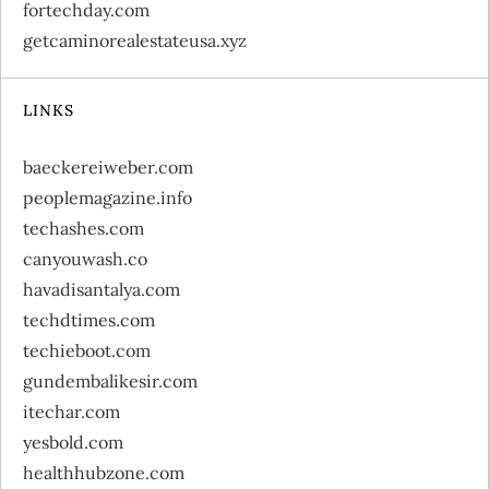
fortechday.com
getcaminorealestateusa.xyz
LINKS
baeckereiweber.com
peoplemagazine.info
techashes.com
canyouwash.co
havadisantalya.com
techdtimes.com
techieboot.com
gundembalikesir.com
itechar.com
yesbold.com
healthhubzone.com