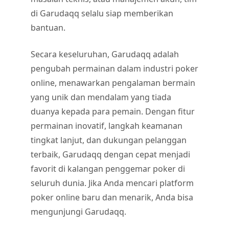
di Garudaqq selalu siap memberikan
bantuan.
Secara keseluruhan, Garudaqq adalah
pengubah permainan dalam industri poker
online, menawarkan pengalaman bermain
yang unik dan mendalam yang tiada
duanya kepada para pemain. Dengan fitur
permainan inovatif, langkah keamanan
tingkat lanjut, dan dukungan pelanggan
terbaik, Garudaqq dengan cepat menjadi
favorit di kalangan penggemar poker di
seluruh dunia. Jika Anda mencari platform
poker online baru dan menarik, Anda bisa
mengunjungi Garudaqq.