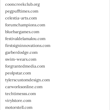
cooncreekclub.org
pegpufftimes.com
celestia-arts.com
forumchampions.com
bluebargames.com
festivaldelamalou.com
firstsigninnovations.com
garberdodge.com
swim-wears.com
forgrantedmedia.com
peolpstar.com
tylerscustomdesign.com
carworksonline.com
techtimesss.com
virylstore.com
motorstell.com