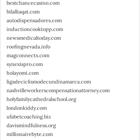
bestchancecasino.com
bilalliaqat.com
autodispensadores.com
inductioncooktopp.com
newsmedicaltoday.com
roofingnevada.info
magconnectx.com
synexispro.com
holayomi.com
ligadeciclismodecundinamarca.com
nashvilleworkerscompensationattorney.com
holyfamilycathedralschool.org
londonkiddy.com
ufabetcoaching.biz
davismindfulness.org
millionairebyte.com