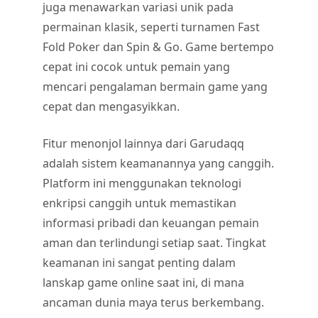
juga menawarkan variasi unik pada
permainan klasik, seperti turnamen Fast
Fold Poker dan Spin & Go. Game bertempo
cepat ini cocok untuk pemain yang
mencari pengalaman bermain game yang
cepat dan mengasyikkan.
Fitur menonjol lainnya dari Garudaqq
adalah sistem keamanannya yang canggih.
Platform ini menggunakan teknologi
enkripsi canggih untuk memastikan
informasi pribadi dan keuangan pemain
aman dan terlindungi setiap saat. Tingkat
keamanan ini sangat penting dalam
lanskap game online saat ini, di mana
ancaman dunia maya terus berkembang.