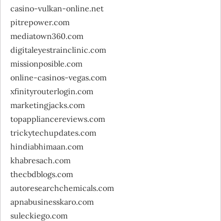
casino-vulkan-online.net
pitrepower.com
mediatown360.com
digitaleyestrainclinic.com
missionposible.com
online-casinos-vegas.com
xfinityrouterlogin.com
marketingjacks.com
topappliancereviews.com
trickytechupdates.com
hindiabhimaan.com
khabresach.com
thecbdblogs.com
autoresearchchemicals.com
apnabusinesskaro.com
suleckiego.com