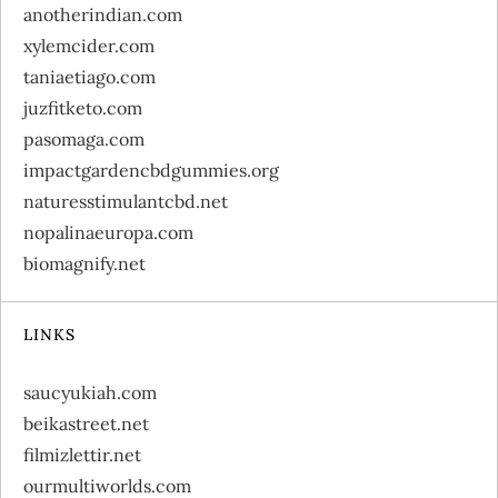
anotherindian.com
xylemcider.com
taniaetiago.com
juzfitketo.com
pasomaga.com
impactgardencbdgummies.org
naturesstimulantcbd.net
nopalinaeuropa.com
biomagnify.net
LINKS
saucyukiah.com
beikastreet.net
filmizlettir.net
ourmultiworlds.com