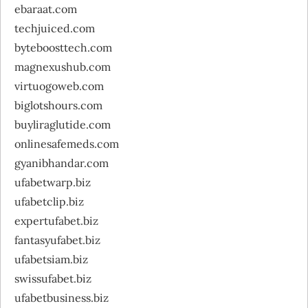
ebaraat.com
techjuiced.com
byteboosttech.com
magnexushub.com
virtuogoweb.com
biglotshours.com
buyliraglutide.com
onlinesafemeds.com
gyanibhandar.com
ufabetwarp.biz
ufabetclip.biz
expertufabet.biz
fantasyufabet.biz
ufabetsiam.biz
swissufabet.biz
ufabetbusiness.biz