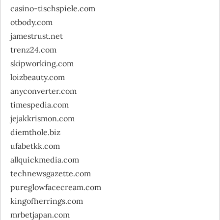
casino-tischspiele.com
otbody.com
jamestrust.net
trenz24.com
skipworking.com
loizbeauty.com
anyconverter.com
timespedia.com
jejakkrismon.com
diemthole.biz
ufabetkk.com
allquickmedia.com
technewsgazette.com
pureglowfacecream.com
kingofherrings.com
mrbetjapan.com