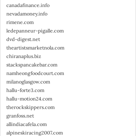
canadafinance.info
nevadamoney.info
rimene.com
ledepanneur-pigalle.com
dvd-digest.net
theartistsmarketnola.com
chiranaplus.biz
stackspancakebar.com
namheongfoodcourt.com
milanoglasgow.com
hallu-forte3.com
hallu-motion24.com
therockskippers.com
granfoss.net
allindiacafela.com
alpineskiracing2007.com