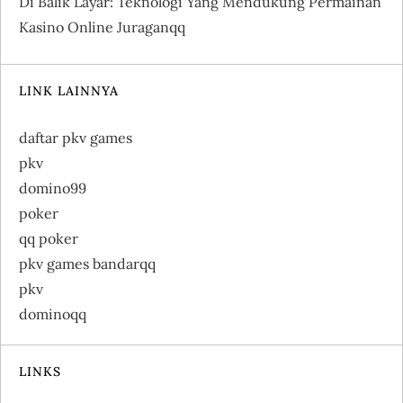
Di Balik Layar: Teknologi Yang Mendukung Permainan
Kasino Online Juraganqq
LINK LAINNYA
daftar pkv games
pkv
domino99
poker
qq poker
pkv games bandarqq
pkv
dominoqq
LINKS