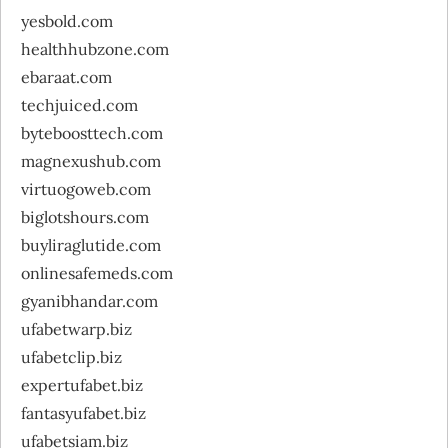
yesbold.com
healthhubzone.com
ebaraat.com
techjuiced.com
byteboosttech.com
magnexushub.com
virtuogoweb.com
biglotshours.com
buyliraglutide.com
onlinesafemeds.com
gyanibhandar.com
ufabetwarp.biz
ufabetclip.biz
expertufabet.biz
fantasyufabet.biz
ufabetsiam.biz