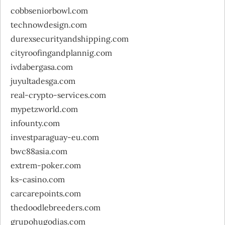
cobbseniorbowl.com
technowdesign.com
durexsecurityandshipping.com
cityroofingandplannig.com
ivdabergasa.com
juyultadesga.com
real-crypto-services.com
mypetzworld.com
infounty.com
investparaguay-eu.com
bwc88asia.com
extrem-poker.com
ks-casino.com
carcarepoints.com
thedoodlebreeders.com
grupohugodias.com