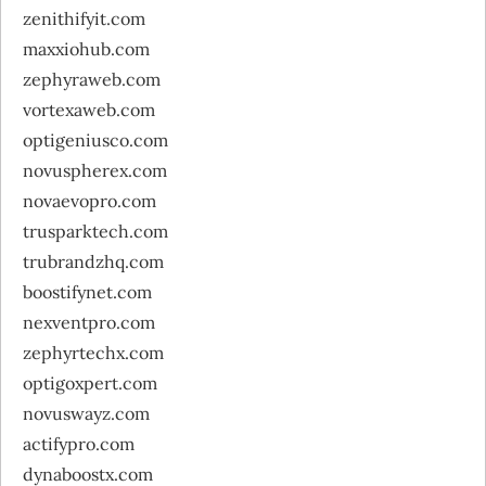
zenithifyit.com
maxxiohub.com
zephyraweb.com
vortexaweb.com
optigeniusco.com
novuspherex.com
novaevopro.com
trusparktech.com
trubrandzhq.com
boostifynet.com
nexventpro.com
zephyrtechx.com
optigoxpert.com
novuswayz.com
actifypro.com
dynaboostx.com