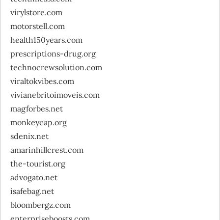
virylstore.com
motorstell.com
health150years.com
prescriptions-drug.org
technocrewsolution.com
viraltokvibes.com
vivianebritoimoveis.com
magforbes.net
monkeycap.org
sdenix.net
amarinhillcrest.com
the-tourist.org
advogato.net
isafebag.net
bloombergz.com
enterpriseboosts.com