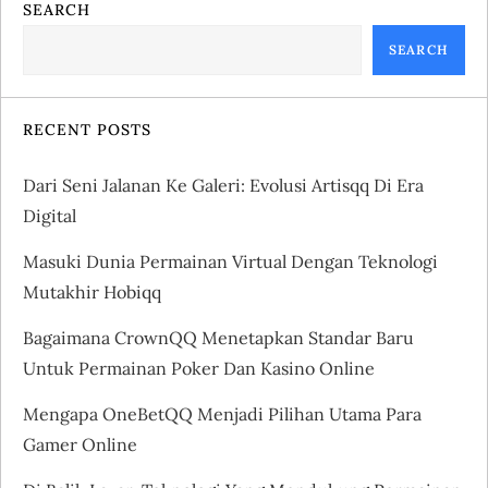
a
SEARCH
SEARCH
v
i
RECENT POSTS
g
Dari Seni Jalanan Ke Galeri: Evolusi Artisqq Di Era
a
Digital
Masuki Dunia Permainan Virtual Dengan Teknologi
t
Mutakhir Hobiqq
i
Bagaimana CrownQQ Menetapkan Standar Baru
o
Untuk Permainan Poker Dan Kasino Online
Mengapa OneBetQQ Menjadi Pilihan Utama Para
n
Gamer Online