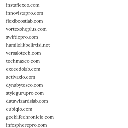
instaflexco.com
innovistapro.com
flexiboostlab.com
vortexohqplus.com
swiftiopro.com
hamilelikbelirtisi.net
versalotech.com
techmaxco.com
exceedolab.com
activaxio.com
dynabytesco.com
stylegurupro.com
datawizardslab.com
cubiqio.com
geeklifechronicle.com
infospherepro.com