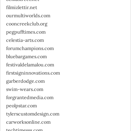
filmizlettir.net
ourmultiworlds.com
cooncreekclub.org
pegpufftimes.com
celestia-arts.com
forumchampions.com
bluebargames.com
festivaldelamalou.com
firstsigninnovations.com
garberdodge.com
swim-wears.com
forgrantedmedia.com
peolpstar.com
tylerscustomdesign.com
carworksonline.com
techtimesss.com