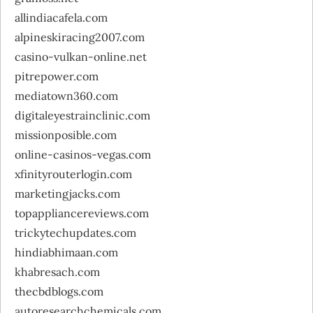
allindiacafela.com
alpineskiracing2007.com
casino-vulkan-online.net
pitrepower.com
mediatown360.com
digitaleyestrainclinic.com
missionposible.com
online-casinos-vegas.com
xfinityrouterlogin.com
marketingjacks.com
topappliancereviews.com
trickytechupdates.com
hindiabhimaan.com
khabresach.com
thecbdblogs.com
autoresearchchemicals.com