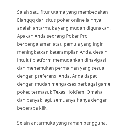
Salah satu fitur utama yang membedakan
Elangqq dari situs poker online lainnya
adalah antarmuka yang mudah digunakan.
Apakah Anda seorang Poker Pro
berpengalaman atau pemula yang ingin
meningkatkan keterampilan Anda, desain
intuitif platform memudahkan dinavigasi
dan menemukan permainan yang sesuai
dengan preferensi Anda. Anda dapat
dengan mudah mengakses berbagai game
poker, termasuk Texas Hold’em, Omaha,
dan banyak lagi, semuanya hanya dengan
beberapa klik.
Selain antarmuka yang ramah pengguna,