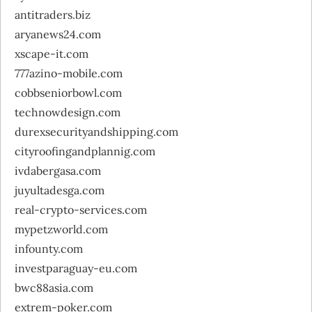
antitraders.biz
aryanews24.com
xscape-it.com
777azino-mobile.com
cobbseniorbowl.com
technowdesign.com
durexsecurityandshipping.com
cityroofingandplannig.com
ivdabergasa.com
juyultadesga.com
real-crypto-services.com
mypetzworld.com
infounty.com
investparaguay-eu.com
bwc88asia.com
extrem-poker.com