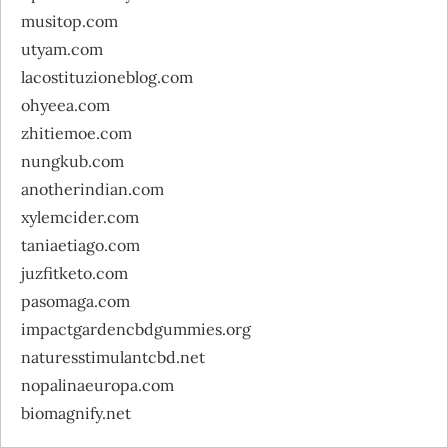
musitop.com
utyam.com
lacostituzioneblog.com
ohyeea.com
zhitiemoe.com
nungkub.com
anotherindian.com
xylemcider.com
taniaetiago.com
juzfitketo.com
pasomaga.com
impactgardencbdgummies.org
naturesstimulantcbd.net
nopalinaeuropa.com
biomagnify.net