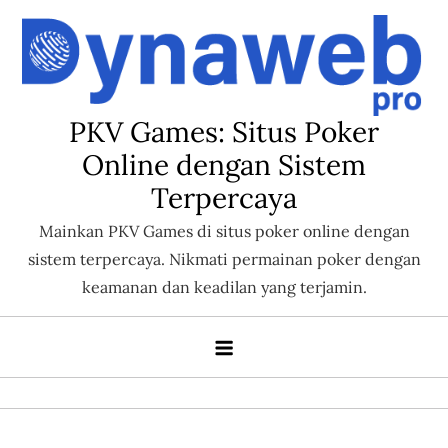
Skip
to
content
PKV Games: Situs Poker
Online dengan Sistem
Terpercaya
Mainkan PKV Games di situs poker online dengan
sistem terpercaya. Nikmati permainan poker dengan
keamanan dan keadilan yang terjamin.