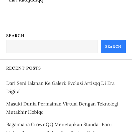
t
n
a
SEARCH
SEARCH
v
i
RECENT POSTS
g
Dari Seni Jalanan Ke Galeri: Evolusi Artisqq Di Era
a
Digital
Masuki Dunia Permainan Virtual Dengan Teknologi
t
Mutakhir Hobiqq
i
Bagaimana CrownQQ Menetapkan Standar Baru