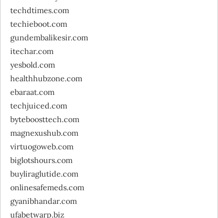
techdtimes.com
techieboot.com
gundembalikesir.com
itechar.com
yesbold.com
healthhubzone.com
ebaraat.com
techjuiced.com
byteboosttech.com
magnexushub.com
virtuogoweb.com
biglotshours.com
buyliraglutide.com
onlinesafemeds.com
gyanibhandar.com
ufabetwarp.biz