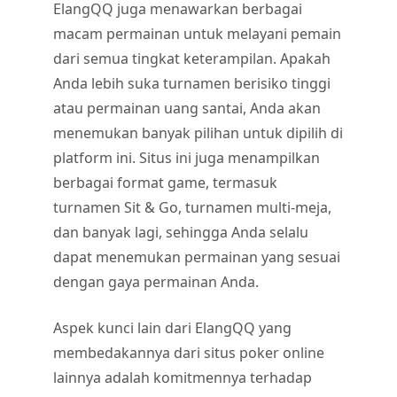
ElangQQ juga menawarkan berbagai
macam permainan untuk melayani pemain
dari semua tingkat keterampilan. Apakah
Anda lebih suka turnamen berisiko tinggi
atau permainan uang santai, Anda akan
menemukan banyak pilihan untuk dipilih di
platform ini. Situs ini juga menampilkan
berbagai format game, termasuk
turnamen Sit & Go, turnamen multi-meja,
dan banyak lagi, sehingga Anda selalu
dapat menemukan permainan yang sesuai
dengan gaya permainan Anda.
Aspek kunci lain dari ElangQQ yang
membedakannya dari situs poker online
lainnya adalah komitmennya terhadap