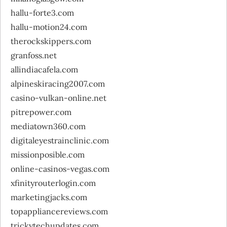
hallu-forte3.com
hallu-motion24.com
therockskippers.com
granfoss.net
allindiacafela.com
alpineskiracing2007.com
casino-vulkan-online.net
pitrepower.com
mediatown360.com
digitaleyestrainclinic.com
missionposible.com
online-casinos-vegas.com
xfinityrouterlogin.com
marketingjacks.com
topappliancereviews.com
trickytechupdates.com