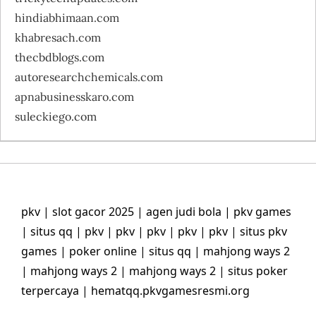
hindiabhimaan.com
khabresach.com
thecbdblogs.com
autoresearchchemicals.com
apnabusinesskaro.com
suleckiego.com
pkv
|
slot gacor 2025
|
agen judi bola
|
pkv games
|
situs qq
|
pkv
|
pkv
|
pkv
|
pkv
|
pkv
|
situs pkv
games
|
poker online
|
situs qq
|
mahjong ways 2
|
mahjong ways 2
|
mahjong ways 2
|
situs poker
terpercaya
|
hematqq.pkvgamesresmi.org