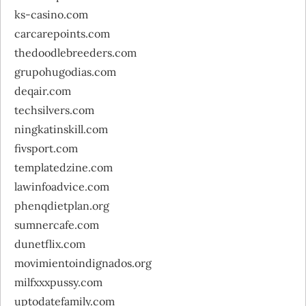
ks-casino.com
carcarepoints.com
thedoodlebreeders.com
grupohugodias.com
deqair.com
techsilvers.com
ningkatinskill.com
fivsport.com
templatedzine.com
lawinfoadvice.com
phenqdietplan.org
sumnercafe.com
dunetflix.com
movimientoindignados.org
milfxxxpussy.com
uptodatefamily.com