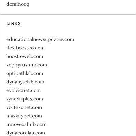
dominoqq
LINKS
educationalnewsupdates.com
flexiboostco.com
boostioweb.com
zephyrushub.com
optipathlab.com
dynabytelab.com
evolvionet.com
synexisplus.com
vortexonet.com
maxxifynet.com
innovexahub.com
dynacorelab.com