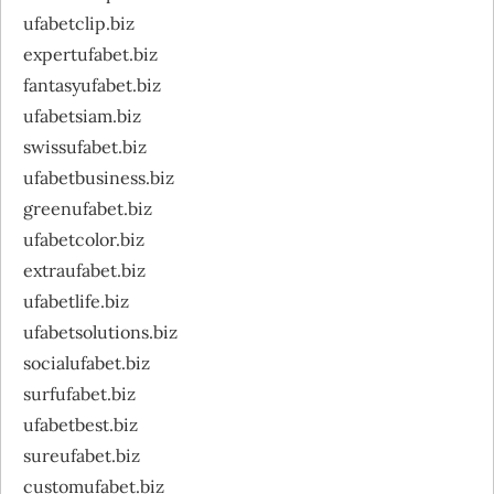
ufabetclip.biz
expertufabet.biz
fantasyufabet.biz
ufabetsiam.biz
swissufabet.biz
ufabetbusiness.biz
greenufabet.biz
ufabetcolor.biz
extraufabet.biz
ufabetlife.biz
ufabetsolutions.biz
socialufabet.biz
surfufabet.biz
ufabetbest.biz
sureufabet.biz
customufabet.biz