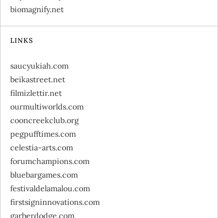
biomagnify.net
LINKS
saucyukiah.com
beikastreet.net
filmizlettir.net
ourmultiworlds.com
cooncreekclub.org
pegpufftimes.com
celestia-arts.com
forumchampions.com
bluebargames.com
festivaldelamalou.com
firstsigninnovations.com
garberdodge.com