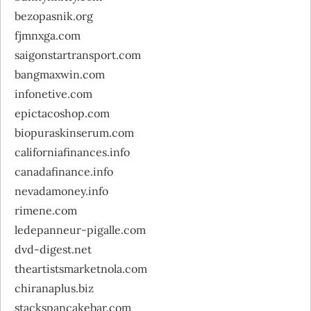
bezopasnik.org
fjmnxga.com
saigonstartransport.com
bangmaxwin.com
infonetive.com
epictacoshop.com
biopuraskinserum.com
californiafinances.info
canadafinance.info
nevadamoney.info
rimene.com
ledepanneur-pigalle.com
dvd-digest.net
theartistsmarketnola.com
chiranaplus.biz
stackspancakebar.com