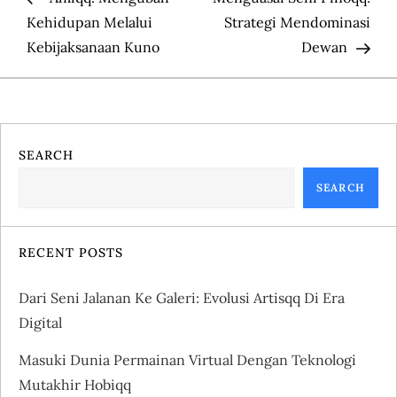
o
Kehidupan Melalui
Strategi Mendominasi
Kebijaksanaan Kuno
Dewan
s
t
n
SEARCH
a
SEARCH
v
RECENT POSTS
i
Dari Seni Jalanan Ke Galeri: Evolusi Artisqq Di Era
g
Digital
a
Masuki Dunia Permainan Virtual Dengan Teknologi
Mutakhir Hobiqq
t