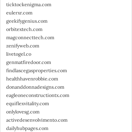
ticktockenigma.com
eulerxr.com
geekifygenius.com
orbitextech.com
magconnecttech.com
zenifyweb.com
livetogel.co
genmatfiredoor.com
findlascegasproperties.com
healthhavenrobbie.com
donanddonnadesigns.com
eagleoneconstructiontx.com
equiflexvitality.com
onlylovesg.com
activedesenvolvimento.com
dailyhubpages.com