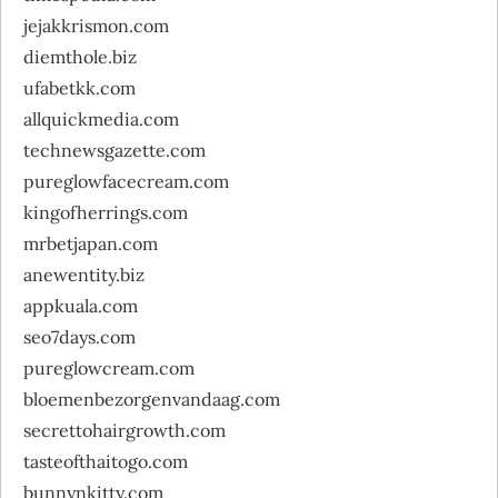
jejakkrismon.com
diemthole.biz
ufabetkk.com
allquickmedia.com
technewsgazette.com
pureglowfacecream.com
kingofherrings.com
mrbetjapan.com
anewentity.biz
appkuala.com
seo7days.com
pureglowcream.com
bloemenbezorgenvandaag.com
secrettohairgrowth.com
tasteofthaitogo.com
bunnynkitty.com