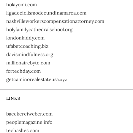
holayomi.com
ligadeciclismodecundinamarca.com
nashvilleworkerscompensationattorney.com
holyfamilycathedralschool.org
londonkiddy.com
ufabetcoaching.biz
davismindfulness.org
millionairebyte.com
fortechday.com
getcaminorealestateusa.xyz
LINKS
baeckereiweber.com
peoplemagazine.info
techashes.com