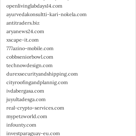
openlivinglabdays14.com
ayurvedakonsultti-kari-nokela.com
antitraders.biz
aryanews24.com
xscape-it.com
777azino-mobile.com
cobbseniorbowl.com
technowdesign.com
durexsecurityandshipping.com
cityroofingandplannig.com
ivdabergasa.com
juyultadesga.com
real-crypto-services.com
mypetzworld.com
infounty.com
investparaguay-eu.com