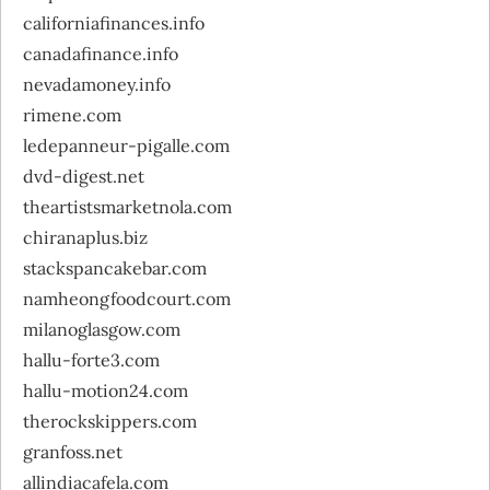
californiafinances.info
canadafinance.info
nevadamoney.info
rimene.com
ledepanneur-pigalle.com
dvd-digest.net
theartistsmarketnola.com
chiranaplus.biz
stackspancakebar.com
namheongfoodcourt.com
milanoglasgow.com
hallu-forte3.com
hallu-motion24.com
therockskippers.com
granfoss.net
allindiacafela.com