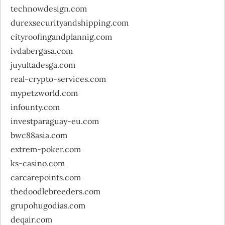
technowdesign.com
durexsecurityandshipping.com
cityroofingandplannig.com
ivdabergasa.com
juyultadesga.com
real-crypto-services.com
mypetzworld.com
infounty.com
investparaguay-eu.com
bwc88asia.com
extrem-poker.com
ks-casino.com
carcarepoints.com
thedoodlebreeders.com
grupohugodias.com
deqair.com