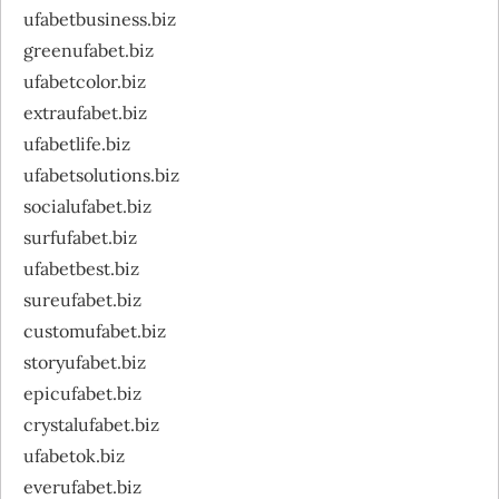
ufabetbusiness.biz
greenufabet.biz
ufabetcolor.biz
extraufabet.biz
ufabetlife.biz
ufabetsolutions.biz
socialufabet.biz
surfufabet.biz
ufabetbest.biz
sureufabet.biz
customufabet.biz
storyufabet.biz
epicufabet.biz
crystalufabet.biz
ufabetok.biz
everufabet.biz