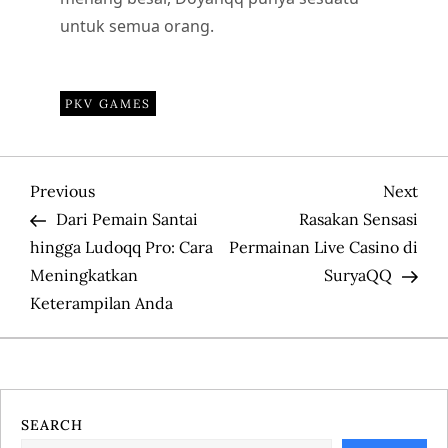
untuk semua orang.
PKV GAMES
P
Previous
Nex
Previous
Next
Post
Pos
Dari Pemain Santai
Rasakan Sensasi
o
hingga Ludoqq Pro: Cara
Permainan Live Casino di
Meningkatkan
SuryaQQ
s
Keterampilan Anda
t
n
a
SEARCH