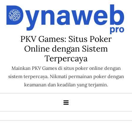
Skip
to
content
PKV Games: Situs Poker
Online dengan Sistem
Terpercaya
Mainkan PKV Games di situs poker online dengan
sistem terpercaya. Nikmati permainan poker dengan
keamanan dan keadilan yang terjamin.