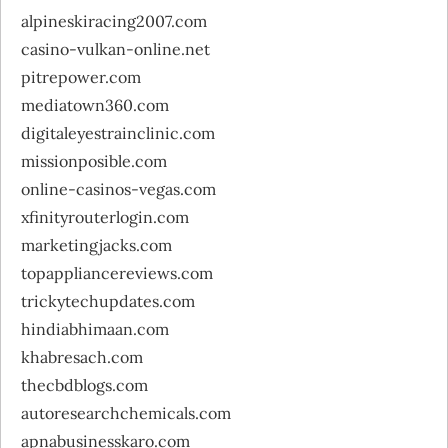
alpineskiracing2007.com
casino-vulkan-online.net
pitrepower.com
mediatown360.com
digitaleyestrainclinic.com
missionposible.com
online-casinos-vegas.com
xfinityrouterlogin.com
marketingjacks.com
topappliancereviews.com
trickytechupdates.com
hindiabhimaan.com
khabresach.com
thecbdblogs.com
autoresearchchemicals.com
apnabusinesskaro.com