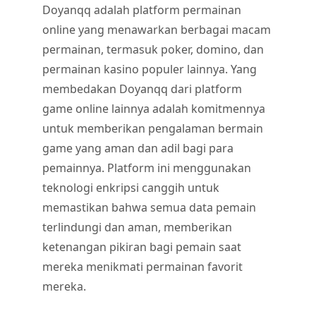
Doyanqq adalah platform permainan
online yang menawarkan berbagai macam
permainan, termasuk poker, domino, dan
permainan kasino populer lainnya. Yang
membedakan Doyanqq dari platform
game online lainnya adalah komitmennya
untuk memberikan pengalaman bermain
game yang aman dan adil bagi para
pemainnya. Platform ini menggunakan
teknologi enkripsi canggih untuk
memastikan bahwa semua data pemain
terlindungi dan aman, memberikan
ketenangan pikiran bagi pemain saat
mereka menikmati permainan favorit
mereka.