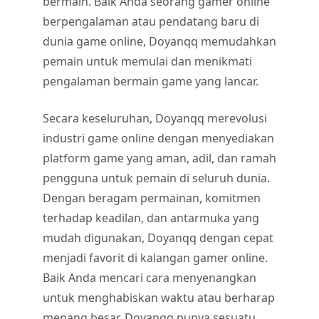
bermain. Baik Anda seorang gamer online
berpengalaman atau pendatang baru di
dunia game online, Doyanqq memudahkan
pemain untuk memulai dan menikmati
pengalaman bermain game yang lancar.
Secara keseluruhan, Doyanqq merevolusi
industri game online dengan menyediakan
platform game yang aman, adil, dan ramah
pengguna untuk pemain di seluruh dunia.
Dengan beragam permainan, komitmen
terhadap keadilan, dan antarmuka yang
mudah digunakan, Doyanqq dengan cepat
menjadi favorit di kalangan gamer online.
Baik Anda mencari cara menyenangkan
untuk menghabiskan waktu atau berharap
menang besar, Doyanqq punya sesuatu