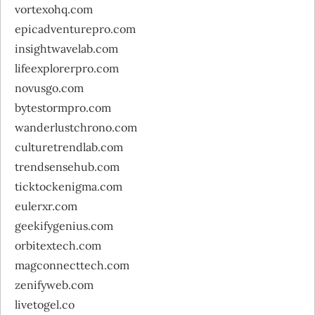
vortexohq.com
epicadventurepro.com
insightwavelab.com
lifeexplorerpro.com
novusgo.com
bytestormpro.com
wanderlustchrono.com
culturetrendlab.com
trendsensehub.com
ticktockenigma.com
eulerxr.com
geekifygenius.com
orbitextech.com
magconnecttech.com
zenifyweb.com
livetogel.co