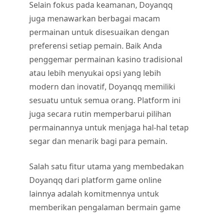
Selain fokus pada keamanan, Doyanqq
juga menawarkan berbagai macam
permainan untuk disesuaikan dengan
preferensi setiap pemain. Baik Anda
penggemar permainan kasino tradisional
atau lebih menyukai opsi yang lebih
modern dan inovatif, Doyanqq memiliki
sesuatu untuk semua orang. Platform ini
juga secara rutin memperbarui pilihan
permainannya untuk menjaga hal-hal tetap
segar dan menarik bagi para pemain.
Salah satu fitur utama yang membedakan
Doyanqq dari platform game online
lainnya adalah komitmennya untuk
memberikan pengalaman bermain game