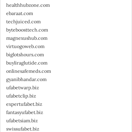
healthhubzone.com
ebaraat.com
techjuiced.com
byteboosttech.com
magnexushub.com
virtuogoweb.com
biglotshours.com
buyliraglutide.com
onlinesafemeds.com
gyanibhandar.com
ufabetwarp.biz
ufabetclip.biz
expertufabet.biz
fantasyufabet.biz
ufabetsiam.biz
swissufabet.biz