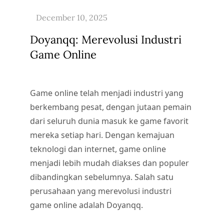
Doyanqq: Merevolusi Industri
Game Online
Game online telah menjadi industri yang
berkembang pesat, dengan jutaan pemain
dari seluruh dunia masuk ke game favorit
mereka setiap hari. Dengan kemajuan
teknologi dan internet, game online
menjadi lebih mudah diakses dan populer
dibandingkan sebelumnya. Salah satu
perusahaan yang merevolusi industri
game online adalah Doyanqq.