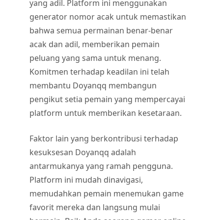
yang adil. Platform ini menggunakan
generator nomor acak untuk memastikan
bahwa semua permainan benar-benar
acak dan adil, memberikan pemain
peluang yang sama untuk menang.
Komitmen terhadap keadilan ini telah
membantu Doyanqq membangun
pengikut setia pemain yang mempercayai
platform untuk memberikan kesetaraan.
Faktor lain yang berkontribusi terhadap
kesuksesan Doyanqq adalah
antarmukanya yang ramah pengguna.
Platform ini mudah dinavigasi,
memudahkan pemain menemukan game
favorit mereka dan langsung mulai