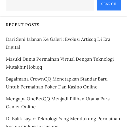
SEARCH
v
i
RECENT POSTS
g
Dari Seni Jalanan Ke Galeri: Evolusi Artisqq Di Era
a
Digital
Masuki Dunia Permainan Virtual Dengan Teknologi
t
Mutakhir Hobiqq
i
Bagaimana CrownQQ Menetapkan Standar Baru
o
Untuk Permainan Poker Dan Kasino Online
Mengapa OneBetQQ Menjadi Pilihan Utama Para
n
Gamer Online
Di Balik Layar: Teknologi Yang Mendukung Permainan
Kasino Online Juraganqq