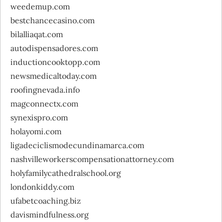
weedemup.com
bestchancecasino.com
bilalliaqat.com
autodispensadores.com
inductioncooktopp.com
newsmedicaltoday.com
roofingnevada.info
magconnectx.com
synexispro.com
holayomi.com
ligadeciclismodecundinamarca.com
nashvilleworkerscompensationattorney.com
holyfamilycathedralschool.org
londonkiddy.com
ufabetcoaching.biz
davismindfulness.org