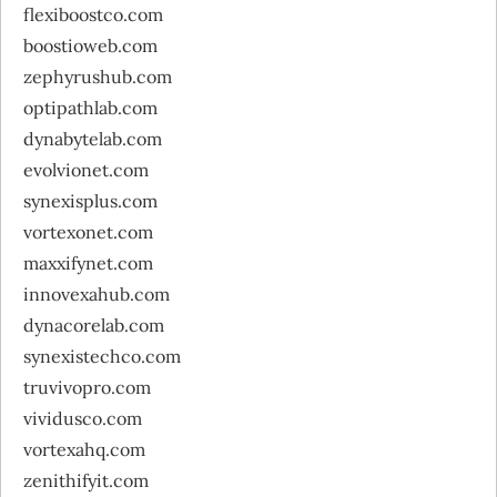
flexiboostco.com
boostioweb.com
zephyrushub.com
optipathlab.com
dynabytelab.com
evolvionet.com
synexisplus.com
vortexonet.com
maxxifynet.com
innovexahub.com
dynacorelab.com
synexistechco.com
truvivopro.com
vividusco.com
vortexahq.com
zenithifyit.com