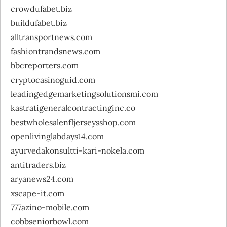
crowdufabet.biz
buildufabet.biz
alltransportnews.com
fashiontrandsnews.com
bbcreporters.com
cryptocasinoguid.com
leadingedgemarketingsolutionsmi.com
kastratigeneralcontractinginc.co
bestwholesalenfljerseysshop.com
openlivinglabdays14.com
ayurvedakonsultti-kari-nokela.com
antitraders.biz
aryanews24.com
xscape-it.com
777azino-mobile.com
cobbseniorbowl.com