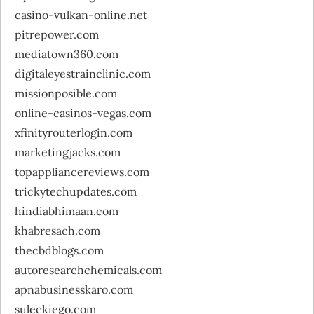
casino-vulkan-online.net
pitrepower.com
mediatown360.com
digitaleyestrainclinic.com
missionposible.com
online-casinos-vegas.com
xfinityrouterlogin.com
marketingjacks.com
topappliancereviews.com
trickytechupdates.com
hindiabhimaan.com
khabresach.com
thecbdblogs.com
autoresearchchemicals.com
apnabusinesskaro.com
suleckiego.com