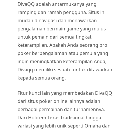
DivaQQ adalah antarmukanya yang
ramping dan ramah pengguna. Situs ini
mudah dinavigasi dan menawarkan
pengalaman bermain game yang mulus
untuk pemain dari semua tingkat
keterampilan. Apakah Anda seorang pro
poker berpengalaman atau pemula yang
ingin meningkatkan keterampilan Anda,
Divaqq memiliki sesuatu untuk ditawarkan
kepada semua orang.
Fitur kunci lain yang membedakan DivaQQ
dari situs poker online lainnya adalah
berbagai permainan dan turnamennya.
Dari Hold’em Texas tradisional hingga
variasi yang lebih unik seperti Omaha dan