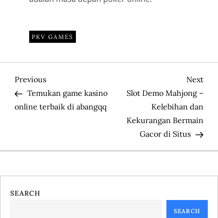
PKV GAMES
P
Previous
Nex
Previous
Next
Post
Pos
Temukan game kasino
Slot Demo Mahjong –
o
online terbaik di abangqq
Kelebihan dan
Kekurangan Bermain
s
Gacor di Situs
t
n
a
SEARCH
SEARCH