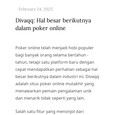
Divaqq: Hal besar berikutnya
dalam poker online
Poker online telah menjadi hobi populer
bagi banyak orang selama bertahun -
tahun, tetapi satu platform baru dengan
cepat mendapatkan perhatian sebagai hal
besar berikutnya dalam industri ini. Divaqq
adalah situs poker online mutakhir yang
menawarkan pemain pengalaman unik
dan menarik tidak seperti yang lain.
Salah satu fitur yang menonjol dari