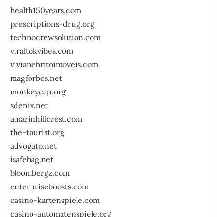
health150years.com
prescriptions-drug.org
technocrewsolution.com
viraltokvibes.com
vivianebritoimoveis.com
magforbes.net
monkeycap.org
sdenix.net
amarinhillcrest.com
the-tourist.org
advogato.net
isafebag.net
bloombergz.com
enterpriseboosts.com
casino-kartenspiele.com
casino-automatenspiele.org