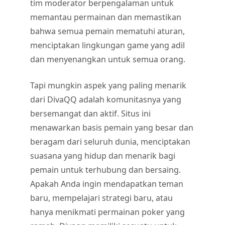
tim moderator berpengalaman untuk
memantau permainan dan memastikan
bahwa semua pemain mematuhi aturan,
menciptakan lingkungan game yang adil
dan menyenangkan untuk semua orang.
Tapi mungkin aspek yang paling menarik
dari DivaQQ adalah komunitasnya yang
bersemangat dan aktif. Situs ini
menawarkan basis pemain yang besar dan
beragam dari seluruh dunia, menciptakan
suasana yang hidup dan menarik bagi
pemain untuk terhubung dan bersaing.
Apakah Anda ingin mendapatkan teman
baru, mempelajari strategi baru, atau
hanya menikmati permainan poker yang