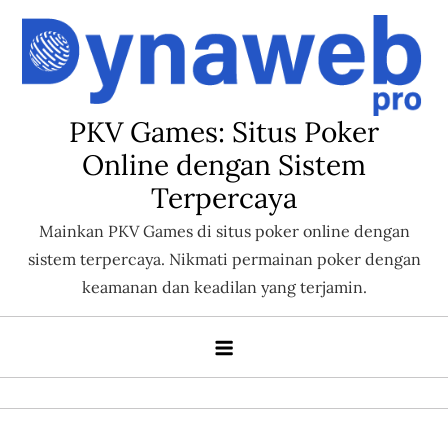
Skip
to
content
PKV Games: Situs Poker
Online dengan Sistem
Terpercaya
Mainkan PKV Games di situs poker online dengan
sistem terpercaya. Nikmati permainan poker dengan
keamanan dan keadilan yang terjamin.