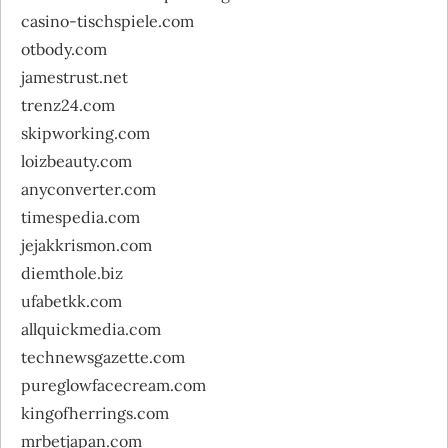
casino-tischspiele.com
otbody.com
jamestrust.net
trenz24.com
skipworking.com
loizbeauty.com
anyconverter.com
timespedia.com
jejakkrismon.com
diemthole.biz
ufabetkk.com
allquickmedia.com
technewsgazette.com
pureglowfacecream.com
kingofherrings.com
mrbetjapan.com