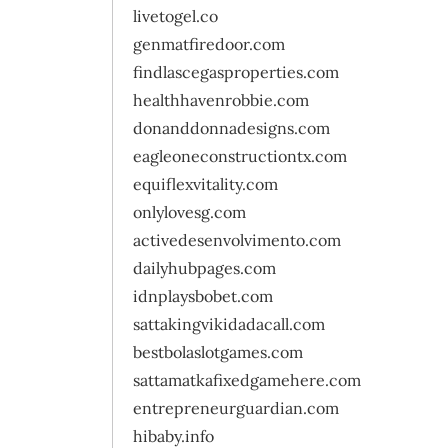
livetogel.co
genmatfiredoor.com
findlascegasproperties.com
healthhavenrobbie.com
donanddonnadesigns.com
eagleoneconstructiontx.com
equiflexvitality.com
onlylovesg.com
activedesenvolvimento.com
dailyhubpages.com
idnplaysbobet.com
sattakingvikidadacall.com
bestbolaslotgames.com
sattamatkafixedgamehere.com
entrepreneurguardian.com
hibaby.info