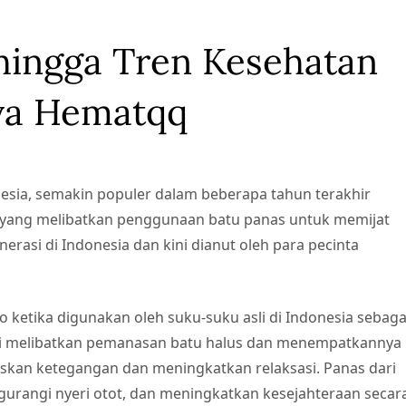
 hingga Tren Kesehatan
ya Hematqq
nesia, semakin populer dalam beberapa tahun terakhir
o yang melibatkan penggunaan batu panas untuk memijat
nerasi di Indonesia dan kini dianut oleh para pecinta
ketika digunakan oleh suku-suku asli di Indonesia sebaga
ini melibatkan pemanasan batu halus dan menempatkannya
epaskan ketegangan dan meningkatkan relaksasi. Panas dari
urangi nyeri otot, dan meningkatkan kesejahteraan secar