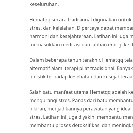
keseluruhan.
Hematqq secara tradisional digunakan untuk 
stres, dan kelelahan. Dipercaya dapat mem
harmoni dan kesejahteraan. Latihan ini juga m
memasukkan meditasi dan latihan energi ke d
Dalam beberapa tahun terakhir, Hematqq tel
alternatif alami terapi pijat tradisional. Ban
holistik terhadap kesehatan dan kesejahtera
Salah satu manfaat utama Hematqq adalah k
mengurangi stres. Panas dari batu membant
pikiran, menjadikannya perawatan yang ideal
stres. Latihan ini juga diyakini membantu meni
membantu proses detoksifikasi dan meningkat