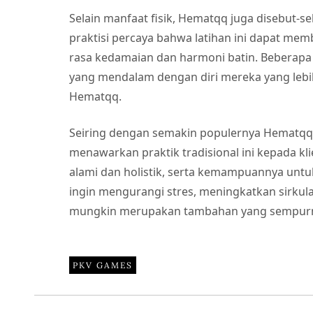
Selain manfaat fisik, Hematqq juga disebut-s
praktisi percaya bahwa latihan ini dapat m
rasa kedamaian dan harmoni batin. Beberap
yang mendalam dengan diri mereka yang lebih
Hematqq.
Seiring dengan semakin populernya Hematqq,
menawarkan praktik tradisional ini kepada kl
alami dan holistik, serta kemampuannya untu
ingin mengurangi stres, meningkatkan sirkul
mungkin merupakan tambahan yang sempurna 
PKV GAMES