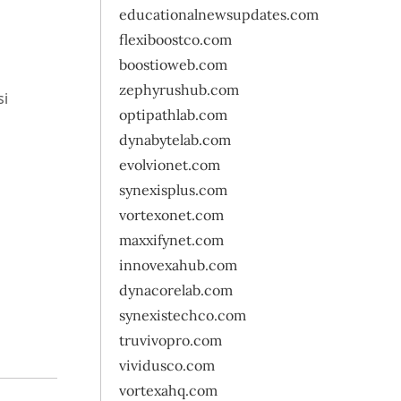
educationalnewsupdates.com
flexiboostco.com
boostioweb.com
zephyrushub.com
si
optipathlab.com
dynabytelab.com
evolvionet.com
synexisplus.com
vortexonet.com
maxxifynet.com
innovexahub.com
dynacorelab.com
synexistechco.com
truvivopro.com
vividusco.com
vortexahq.com