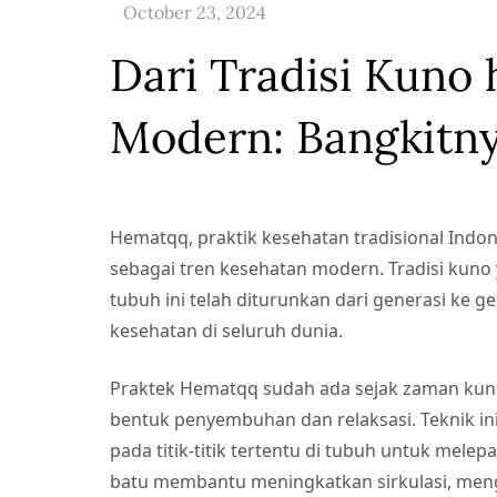
Dari Tradisi Kuno
Modern: Bangkitn
Hematqq, praktik kesehatan tradisional Indo
sebagai tren kesehatan modern. Tradisi kun
tubuh ini telah diturunkan dari generasi ke ge
kesehatan di seluruh dunia.
Praktek Hematqq sudah ada sejak zaman kuno 
bentuk penyembuhan dan relaksasi. Teknik 
pada titik-titik tertentu di tubuh untuk mel
batu membantu meningkatkan sirkulasi, meng