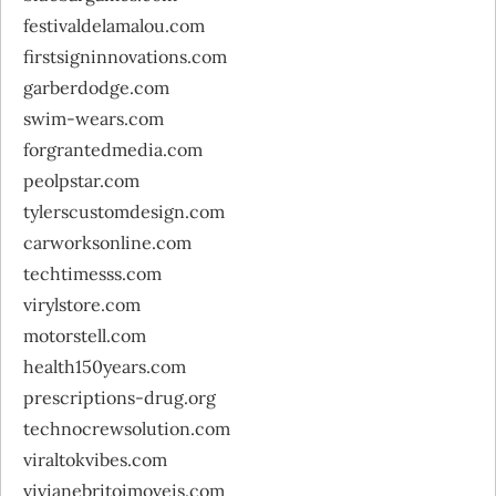
festivaldelamalou.com
firstsigninnovations.com
garberdodge.com
swim-wears.com
forgrantedmedia.com
peolpstar.com
tylerscustomdesign.com
carworksonline.com
techtimesss.com
virylstore.com
motorstell.com
health150years.com
prescriptions-drug.org
technocrewsolution.com
viraltokvibes.com
vivianebritoimoveis.com