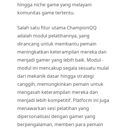
hingga niche game yang melayani
komunitas game tertentu.
Salah satu fitur utama ChampionQQ
adalah modul pelatihannya, yang
dirancang untuk membantu pemain
meningkatkan keterampilan mereka dan
menjadi gamer yang lebih baik. Modul -
modul ini mencakup segala sesuatu mulai
dari mekanik dasar hingga strategi
canggih, memungkinkan pemain untuk
mengasah keterampilan mereka dan
menjadi lebih kompetitif. Platform ini juga
menawarkan sesi pelatihan yang
dipersonalisasi dengan gamer yang
berpengalaman, memberi para pemain