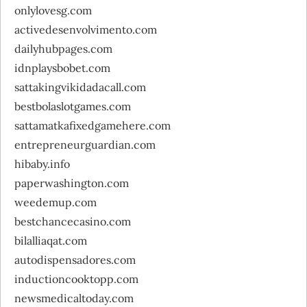
onlylovesg.com
activedesenvolvimento.com
dailyhubpages.com
idnplaysbobet.com
sattakingvikidadacall.com
bestbolaslotgames.com
sattamatkafixedgamehere.com
entrepreneurguardian.com
hibaby.info
paperwashington.com
weedemup.com
bestchancecasino.com
bilalliaqat.com
autodispensadores.com
inductioncooktopp.com
newsmedicaltoday.com