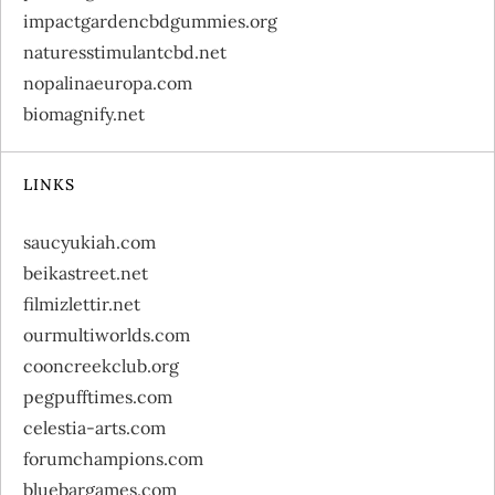
impactgardencbdgummies.org
naturesstimulantcbd.net
nopalinaeuropa.com
biomagnify.net
LINKS
saucyukiah.com
beikastreet.net
filmizlettir.net
ourmultiworlds.com
cooncreekclub.org
pegpufftimes.com
celestia-arts.com
forumchampions.com
bluebargames.com