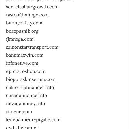
secrettohairgrowth.com
tasteofthaitogo.com
bunnynkitty.com
bezopasnik.org
fjmnxga.com
saigonstartransport.com
bangmaxwin.com
infonetive.com
epictacoshop.com
biopuraskinserum.com
californiafinances.info
canadafinance.info
nevadamoney.info
rimene.com
ledepanneur-pigalle.com
dvd-digest.net