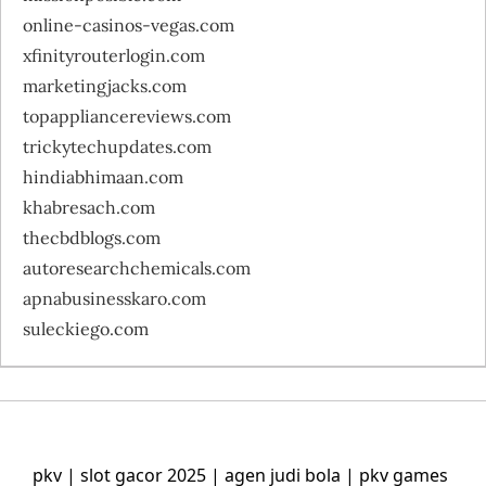
online-casinos-vegas.com
xfinityrouterlogin.com
marketingjacks.com
topappliancereviews.com
trickytechupdates.com
hindiabhimaan.com
khabresach.com
thecbdblogs.com
autoresearchchemicals.com
apnabusinesskaro.com
suleckiego.com
pkv
|
slot gacor 2025
|
agen judi bola
|
pkv games