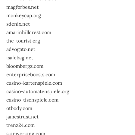
magforbes.net
monkeycap.org
sdenix.net
amarinhillcrest.com
the-tourist.org
advogato.net
isafebag.net
bloombergz.com
enterpriseboosts.com
casino-kartenspiele.com
casino-automatenspiele.org
casino-tischspiele.com
otbody.com
jamestrust.net
trenz24.com
skipworking.com