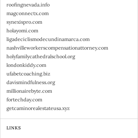
roofingnevada.info
magconnectx.com
synexispro.com
holayomi.com
ligadeciclismodecundinamarca.com
nashvilleworkerscompensationattorney.com
holyfamilycathedralschool.org
londonkiddy.com
ufabetcoaching.biz
davismindfulness.org
millionairebyte.com
fortechday.com
getcaminorealestateusa.xyz
LINKS