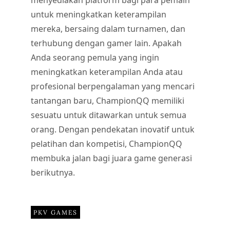
untuk meningkatkan keterampilan
mereka, bersaing dalam turnamen, dan
terhubung dengan gamer lain. Apakah
Anda seorang pemula yang ingin
meningkatkan keterampilan Anda atau
profesional berpengalaman yang mencari
tantangan baru, ChampionQQ memiliki
sesuatu untuk ditawarkan untuk semua
orang. Dengan pendekatan inovatif untuk
pelatihan dan kompetisi, ChampionQQ
membuka jalan bagi juara game generasi
berikutnya.
PKV GAMES