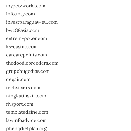
mypetzworld.com
infounty.com
investparaguay-eu.com
bwc88asia.com
extrem-poker.com
ks-casino.com
carcarepoints.com
thedoodlebreeders.com
grupohugodias.com
deqair.com
techsilvers.com
ningkatinskill.com
fivsport.com
templatedzine.com
lawinfoadvice.com
phenqdietplan.org