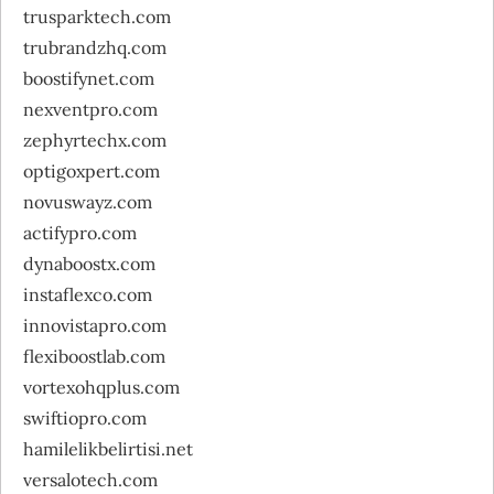
trusparktech.com
trubrandzhq.com
boostifynet.com
nexventpro.com
zephyrtechx.com
optigoxpert.com
novuswayz.com
actifypro.com
dynaboostx.com
instaflexco.com
innovistapro.com
flexiboostlab.com
vortexohqplus.com
swiftiopro.com
hamilelikbelirtisi.net
versalotech.com