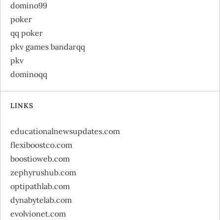
domino99
poker
qq poker
pkv games bandarqq
pkv
dominoqq
LINKS
educationalnewsupdates.com
flexiboostco.com
boostioweb.com
zephyrushub.com
optipathlab.com
dynabytelab.com
evolvionet.com