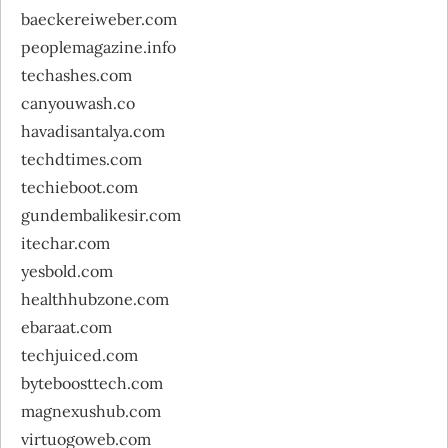
baeckereiweber.com
peoplemagazine.info
techashes.com
canyouwash.co
havadisantalya.com
techdtimes.com
techieboot.com
gundembalikesir.com
itechar.com
yesbold.com
healthhubzone.com
ebaraat.com
techjuiced.com
byteboosttech.com
magnexushub.com
virtuogoweb.com