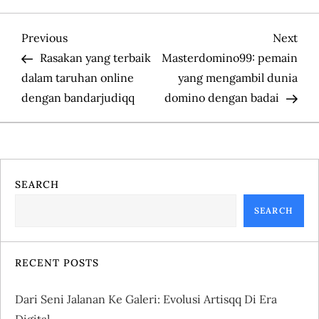
P
Previous
Nex
Previous
Next
Post
Pos
Rasakan yang terbaik
Masterdomino99: pemain
o
dalam taruhan online
yang mengambil dunia
dengan bandarjudiqq
domino dengan badai
s
t
n
SEARCH
a
SEARCH
v
RECENT POSTS
i
Dari Seni Jalanan Ke Galeri: Evolusi Artisqq Di Era
g
Digital