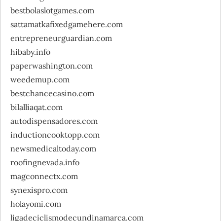
bestbolaslotgames.com
sattamatkafixedgamehere.com
entrepreneurguardian.com
hibaby.info
paperwashington.com
weedemup.com
bestchancecasino.com
bilalliaqat.com
autodispensadores.com
inductioncooktopp.com
newsmedicaltoday.com
roofingnevada.info
magconnectx.com
synexispro.com
holayomi.com
ligadeciclismodecundinamarca.com