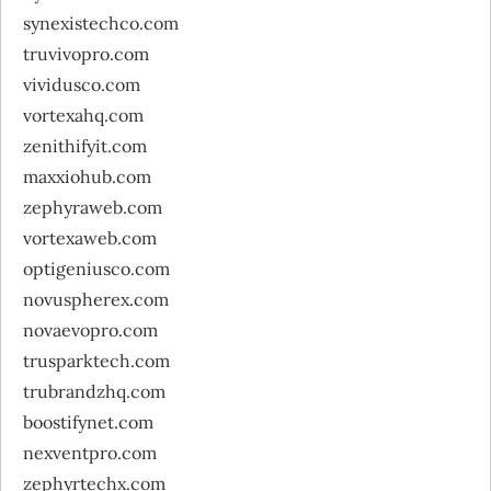
synexistechco.com
truvivopro.com
vividusco.com
vortexahq.com
zenithifyit.com
maxxiohub.com
zephyraweb.com
vortexaweb.com
optigeniusco.com
novuspherex.com
novaevopro.com
trusparktech.com
trubrandzhq.com
boostifynet.com
nexventpro.com
zephyrtechx.com