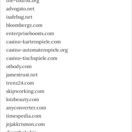
the-tourist.org
advogato.net
isafebag.net
bloombergz.com
enterpriseboosts.com
casino-kartenspiele.com
casino-automatenspiele.org
casino-tischspiele.com
otbody.com
jamestrust.net
trenz24.com
skipworking.com
loizbeauty.com
anyconverter.com
timespedia.com
jejakkrismon.com