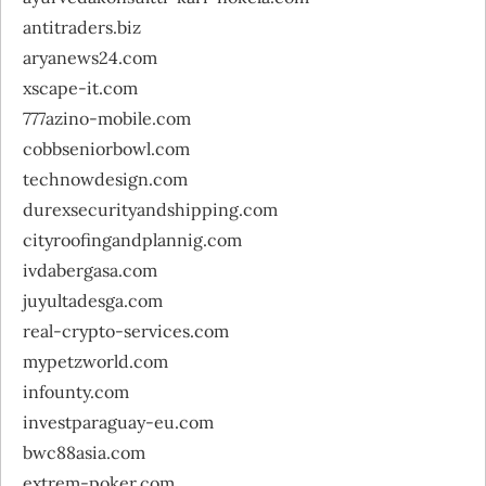
antitraders.biz
aryanews24.com
xscape-it.com
777azino-mobile.com
cobbseniorbowl.com
technowdesign.com
durexsecurityandshipping.com
cityroofingandplannig.com
ivdabergasa.com
juyultadesga.com
real-crypto-services.com
mypetzworld.com
infounty.com
investparaguay-eu.com
bwc88asia.com
extrem-poker.com