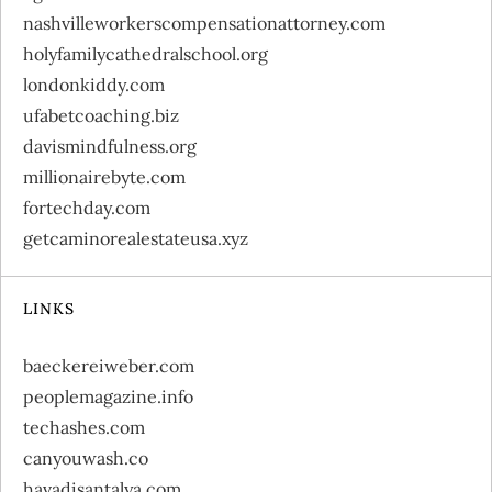
nashvilleworkerscompensationattorney.com
holyfamilycathedralschool.org
londonkiddy.com
ufabetcoaching.biz
davismindfulness.org
millionairebyte.com
fortechday.com
getcaminorealestateusa.xyz
LINKS
baeckereiweber.com
peoplemagazine.info
techashes.com
canyouwash.co
havadisantalya.com