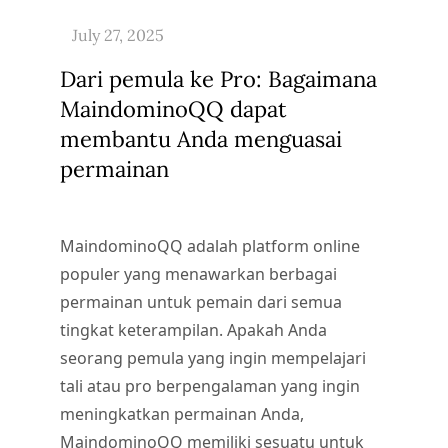
Dari pemula ke Pro: Bagaimana
MaindominoQQ dapat
membantu Anda menguasai
permainan
MaindominoQQ adalah platform online
populer yang menawarkan berbagai
permainan untuk pemain dari semua
tingkat keterampilan. Apakah Anda
seorang pemula yang ingin mempelajari
tali atau pro berpengalaman yang ingin
meningkatkan permainan Anda,
MaindominoQQ memiliki sesuatu untuk