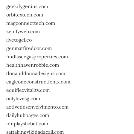
geekifygenius.com
orbitextech.com
magconnecttech.com
zenifyweb.com
livetogel.co
genmatfiredoor.com
findlascegasproperties.com
healthhavenrobbie.com
donanddonnadesigns.com
eagleoneconstructiontx.com
equiflexvitality.com
onlylovesg.com
activedesenvolvimento.com
dailyhubpages.com
idnplaysbobet.com
sattakingvikidadacall.com