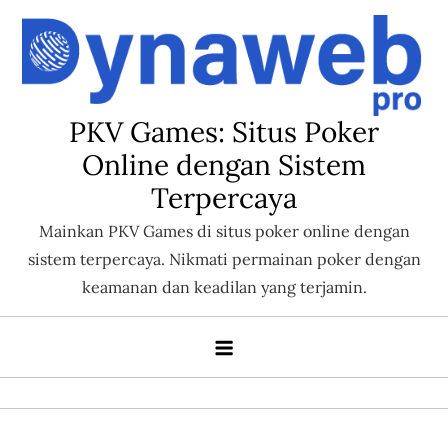
Skip
to
content
PKV Games: Situs Poker
Online dengan Sistem
Terpercaya
Mainkan PKV Games di situs poker online dengan
sistem terpercaya. Nikmati permainan poker dengan
keamanan dan keadilan yang terjamin.