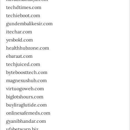
techdtimes.com
techieboot.com
gundembalikesir.com
itechar.com
yesbold.com
healthhubzone.com
ebaraat.com
techjuiced.com
byteboosttech.com
magnexushub.com
virtuogoweb.com
biglotshours.com
buyliraglutide.com
onlinesafemeds.com
gyanibhandar.com
ufabetwarp.biz