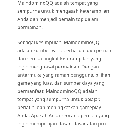
MaindominoQQ adalah tempat yang
sempurna untuk mengasah keterampilan
Anda dan menjadi pemain top dalam
permainan.
Sebagai kesimpulan, MaindominoQQ
adalah sumber yang berharga bagi pemain
dari semua tingkat keterampilan yang
ingin menguasai permainan. Dengan
antarmuka yang ramah pengguna, pilihan
game yang luas, dan sumber daya yang
bermanfaat, MaindominoQQ adalah
tempat yang sempurna untuk belajar,
berlatih, dan meningkatkan gameplay
Anda. Apakah Anda seorang pemula yang
ingin mempelajari dasar -dasar atau pro