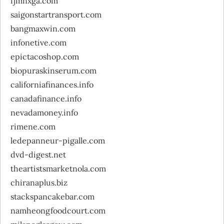
fjmnxga.com
saigonstartransport.com
bangmaxwin.com
infonetive.com
epictacoshop.com
biopuraskinserum.com
californiafinances.info
canadafinance.info
nevadamoney.info
rimene.com
ledepanneur-pigalle.com
dvd-digest.net
theartistsmarketnola.com
chiranaplus.biz
stackspancakebar.com
namheongfoodcourt.com