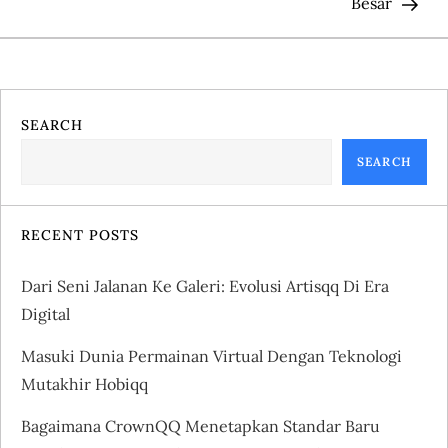
t
Besar
n
a
SEARCH
v
SEARCH
i
RECENT POSTS
g
a
Dari Seni Jalanan Ke Galeri: Evolusi Artisqq Di Era
Digital
t
Masuki Dunia Permainan Virtual Dengan Teknologi
i
Mutakhir Hobiqq
o
Bagaimana CrownQQ Menetapkan Standar Baru