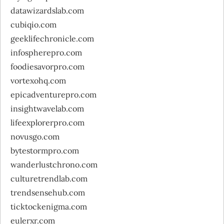
datawizardslab.com
cubiqio.com
geeklifechronicle.com
infospherepro.com
foodiesavorpro.com
vortexohq.com
epicadventurepro.com
insightwavelab.com
lifeexplorerpro.com
novusgo.com
bytestormpro.com
wanderlustchrono.com
culturetrendlab.com
trendsensehub.com
ticktockenigma.com
eulerxr.com