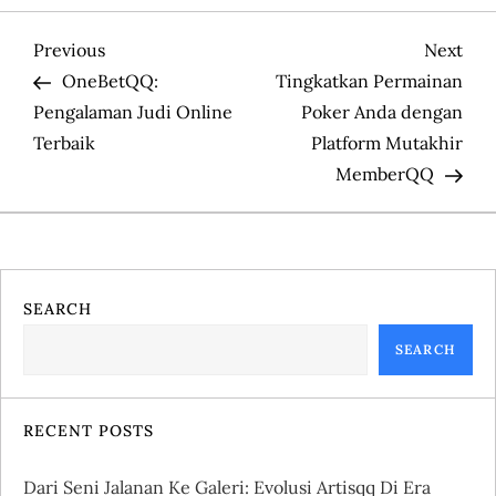
P
Previous
Nex
Previous
Next
Post
Pos
OneBetQQ:
Tingkatkan Permainan
o
Pengalaman Judi Online
Poker Anda dengan
Terbaik
Platform Mutakhir
s
MemberQQ
t
n
a
SEARCH
SEARCH
v
i
RECENT POSTS
g
Dari Seni Jalanan Ke Galeri: Evolusi Artisqq Di Era