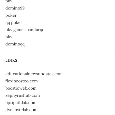
pkv
domino99
poker
qq poker
pkv games bandarqq
pkv
dominoqq
LINKS
educationalnewsupdates.com
flexiboostco.com
boostioweb.com
zephyrushub.com
optipathlab.com
dynabytelab.com