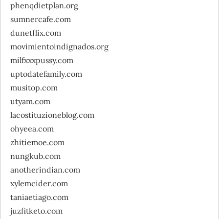
phenqdietplan.org
sumnercafe.com
dunetflix.com
movimientoindignados.org
milfxxxpussy.com
uptodatefamily.com
musitop.com
utyam.com
lacostituzioneblog.com
ohyeea.com
zhitiemoe.com
nungkub.com
anotherindian.com
xylemcider.com
taniaetiago.com
juzfitketo.com