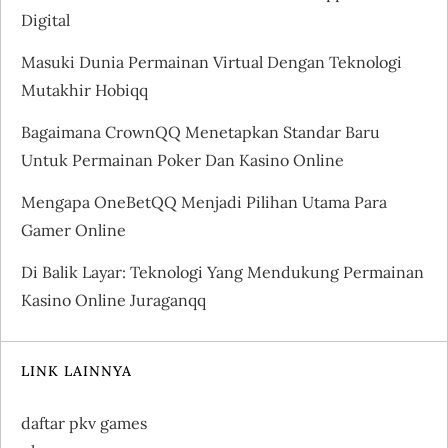
a
Digital
Masuki Dunia Permainan Virtual Dengan Teknologi
t
Mutakhir Hobiqq
i
Bagaimana CrownQQ Menetapkan Standar Baru
o
Untuk Permainan Poker Dan Kasino Online
Mengapa OneBetQQ Menjadi Pilihan Utama Para
n
Gamer Online
Di Balik Layar: Teknologi Yang Mendukung Permainan
Kasino Online Juraganqq
LINK LAINNYA
daftar pkv games