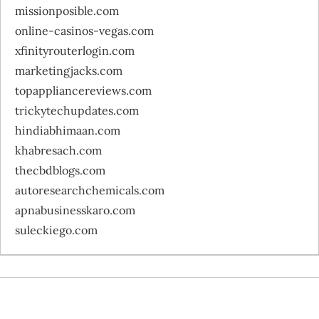
missionposible.com
online-casinos-vegas.com
xfinityrouterlogin.com
marketingjacks.com
topappliancereviews.com
trickytechupdates.com
hindiabhimaan.com
khabresach.com
thecbdblogs.com
autoresearchchemicals.com
apnabusinesskaro.com
suleckiego.com