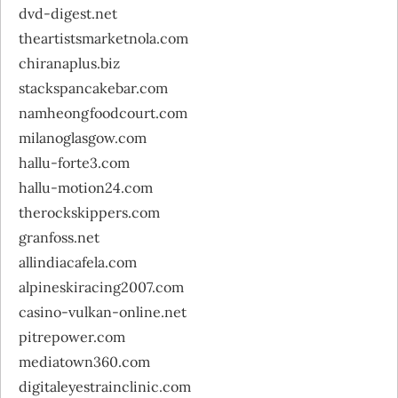
dvd-digest.net
theartistsmarketnola.com
chiranaplus.biz
stackspancakebar.com
namheongfoodcourt.com
milanoglasgow.com
hallu-forte3.com
hallu-motion24.com
therockskippers.com
granfoss.net
allindiacafela.com
alpineskiracing2007.com
casino-vulkan-online.net
pitrepower.com
mediatown360.com
digitaleyestrainclinic.com