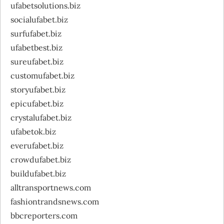
ufabetsolutions.biz
socialufabet.biz
surfufabet.biz
ufabetbest.biz
sureufabet.biz
customufabet.biz
storyufabet.biz
epicufabet.biz
crystalufabet.biz
ufabetok.biz
everufabet.biz
crowdufabet.biz
buildufabet.biz
alltransportnews.com
fashiontrandsnews.com
bbcreporters.com