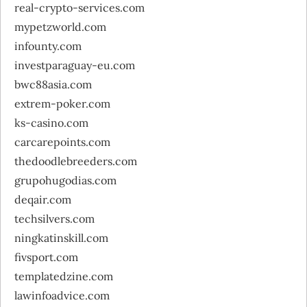
real-crypto-services.com
mypetzworld.com
infounty.com
investparaguay-eu.com
bwc88asia.com
extrem-poker.com
ks-casino.com
carcarepoints.com
thedoodlebreeders.com
grupohugodias.com
deqair.com
techsilvers.com
ningkatinskill.com
fivsport.com
templatedzine.com
lawinfoadvice.com