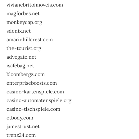
vivianebritoimoveis.com
magforbes.net
monkeycap.org
sdenix.net
amarinhillcrest.com
the-tourist.org
advogato.net
isafebag.net
bloombergz.com
enterpriseboosts.com
casino-kartenspiele.com
casino-automatenspiele.org
casino-tischspiele.com
otbody.com
jamestrust.net
trenz24.com