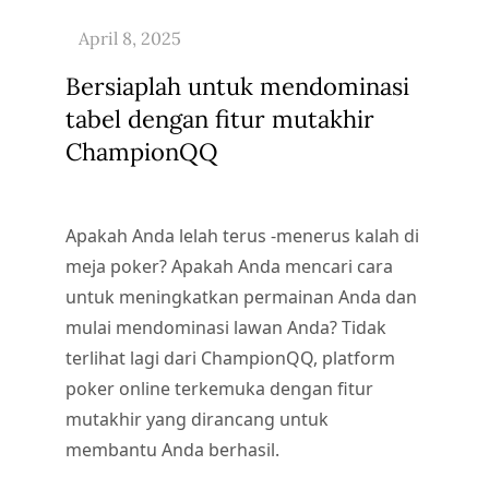
Bersiaplah untuk mendominasi
tabel dengan fitur mutakhir
ChampionQQ
Apakah Anda lelah terus -menerus kalah di
meja poker? Apakah Anda mencari cara
untuk meningkatkan permainan Anda dan
mulai mendominasi lawan Anda? Tidak
terlihat lagi dari ChampionQQ, platform
poker online terkemuka dengan fitur
mutakhir yang dirancang untuk
membantu Anda berhasil.