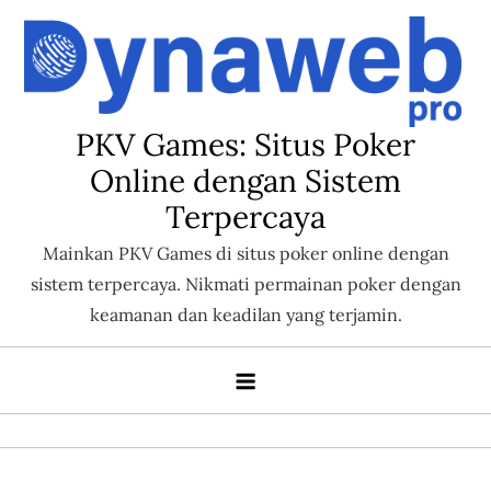
Skip
to
content
PKV Games: Situs Poker
Online dengan Sistem
Terpercaya
Mainkan PKV Games di situs poker online dengan
sistem terpercaya. Nikmati permainan poker dengan
keamanan dan keadilan yang terjamin.