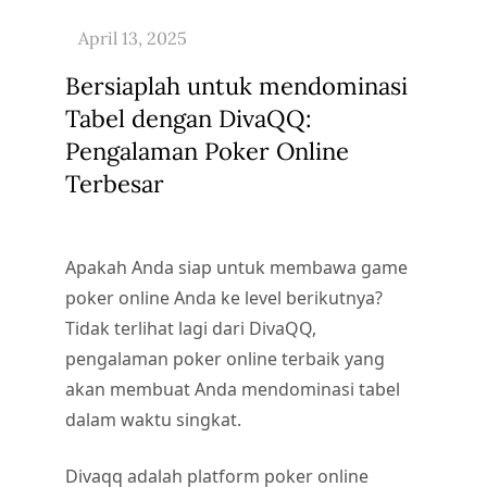
Bersiaplah untuk mendominasi
Tabel dengan DivaQQ:
Pengalaman Poker Online
Terbesar
Apakah Anda siap untuk membawa game
poker online Anda ke level berikutnya?
Tidak terlihat lagi dari DivaQQ,
pengalaman poker online terbaik yang
akan membuat Anda mendominasi tabel
dalam waktu singkat.
Divaqq adalah platform poker online