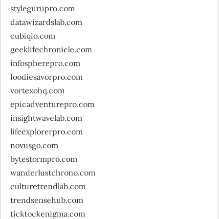
stylegurupro.com
datawizardslab.com
cubiqio.com
geeklifechronicle.com
infospherepro.com
foodiesavorpro.com
vortexohq.com
epicadventurepro.com
insightwavelab.com
lifeexplorerpro.com
novusgo.com
bytestormpro.com
wanderlustchrono.com
culturetrendlab.com
trendsensehub.com
ticktockenigma.com