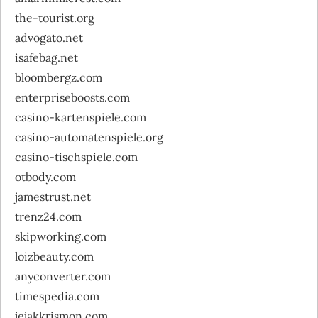
the-tourist.org
advogato.net
isafebag.net
bloombergz.com
enterpriseboosts.com
casino-kartenspiele.com
casino-automatenspiele.org
casino-tischspiele.com
otbody.com
jamestrust.net
trenz24.com
skipworking.com
loizbeauty.com
anyconverter.com
timespedia.com
jejakkrismon.com