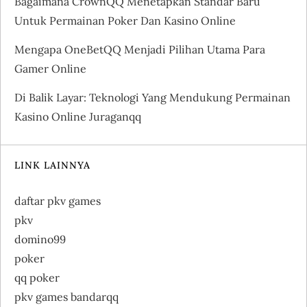
o
Bagaimana CrownQQ Menetapkan Standar Baru
Untuk Permainan Poker Dan Kasino Online
n
Mengapa OneBetQQ Menjadi Pilihan Utama Para
Gamer Online
Di Balik Layar: Teknologi Yang Mendukung Permainan
Kasino Online Juraganqq
LINK LAINNYA
daftar pkv games
pkv
domino99
poker
qq poker
pkv games bandarqq