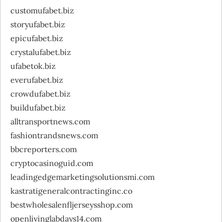
customufabet.biz
storyufabet.biz
epicufabet.biz
crystalufabet.biz
ufabetok.biz
everufabet.biz
crowdufabet.biz
buildufabet.biz
alltransportnews.com
fashiontrandsnews.com
bbcreporters.com
cryptocasinoguid.com
leadingedgemarketingsolutionsmi.com
kastratigeneralcontractinginc.co
bestwholesalenfljerseysshop.com
openlivinglabdays14.com