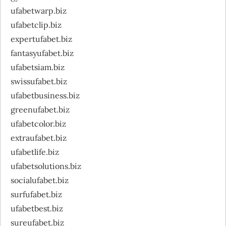
ufabetwarp.biz
ufabetclip.biz
expertufabet.biz
fantasyufabet.biz
ufabetsiam.biz
swissufabet.biz
ufabetbusiness.biz
greenufabet.biz
ufabetcolor.biz
extraufabet.biz
ufabetlife.biz
ufabetsolutions.biz
socialufabet.biz
surfufabet.biz
ufabetbest.biz
sureufabet.biz