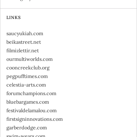
LINKS
saucyukiah.com
beikastreet.net
filmizlettir.net
ourmultiworlds.com
cooncreekclub.org
pegpufftimes.com
celestia-arts.com
forumchampions.com
bluebargames.com
festivaldelamalou.com
firstsigninnovations.com
garberdodge.com
swim-wears.com