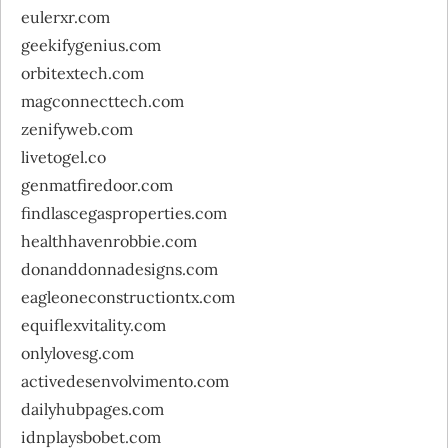
eulerxr.com
geekifygenius.com
orbitextech.com
magconnecttech.com
zenifyweb.com
livetogel.co
genmatfiredoor.com
findlascegasproperties.com
healthhavenrobbie.com
donanddonnadesigns.com
eagleoneconstructiontx.com
equiflexvitality.com
onlylovesg.com
activedesenvolvimento.com
dailyhubpages.com
idnplaysbobet.com