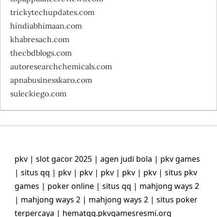
trickytechupdates.com
hindiabhimaan.com
khabresach.com
thecbdblogs.com
autoresearchchemicals.com
apnabusinesskaro.com
suleckiego.com
pkv
|
slot gacor 2025
|
agen judi bola
|
pkv games
|
situs qq
|
pkv
|
pkv
|
pkv
|
pkv
|
pkv
|
situs pkv
games
|
poker online
|
situs qq
|
mahjong ways 2
|
mahjong ways 2
|
mahjong ways 2
|
situs poker
terpercaya
|
hematqq.pkvgamesresmi.org