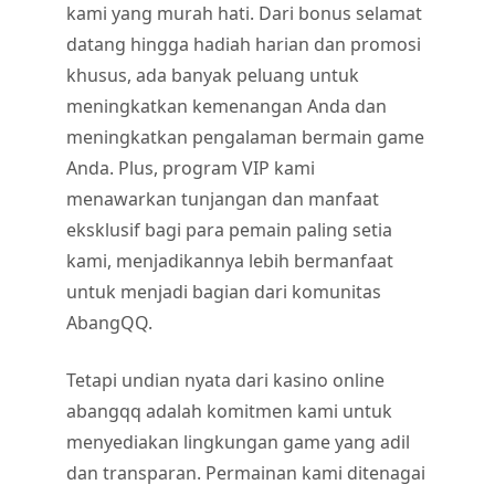
kami yang murah hati. Dari bonus selamat
datang hingga hadiah harian dan promosi
khusus, ada banyak peluang untuk
meningkatkan kemenangan Anda dan
meningkatkan pengalaman bermain game
Anda. Plus, program VIP kami
menawarkan tunjangan dan manfaat
eksklusif bagi para pemain paling setia
kami, menjadikannya lebih bermanfaat
untuk menjadi bagian dari komunitas
AbangQQ.
Tetapi undian nyata dari kasino online
abangqq adalah komitmen kami untuk
menyediakan lingkungan game yang adil
dan transparan. Permainan kami ditenagai