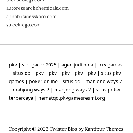
autoresearchchemicals.com
apnabusinesskaro.com
suleckiego.com
pkv
|
slot gacor 2025
|
agen judi bola
|
pkv games
|
situs qq
|
pkv
|
pkv
|
pkv
|
pkv
|
pkv
|
situs pkv
games
|
poker online
|
situs qq
|
mahjong ways 2
|
mahjong ways 2
|
mahjong ways 2
|
situs poker
terpercaya
|
hematqq.pkvgamesresmi.org
Copyright © 2023 Twister Blog by
Kantipur Themes
.