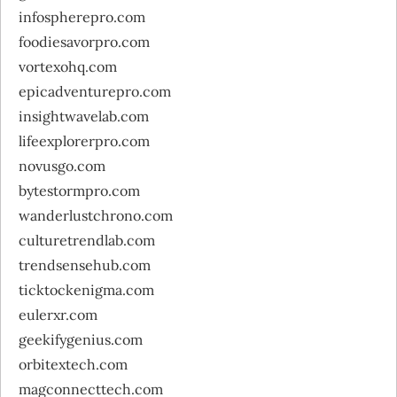
infospherepro.com
foodiesavorpro.com
vortexohq.com
epicadventurepro.com
insightwavelab.com
lifeexplorerpro.com
novusgo.com
bytestormpro.com
wanderlustchrono.com
culturetrendlab.com
trendsensehub.com
ticktockenigma.com
eulerxr.com
geekifygenius.com
orbitextech.com
magconnecttech.com