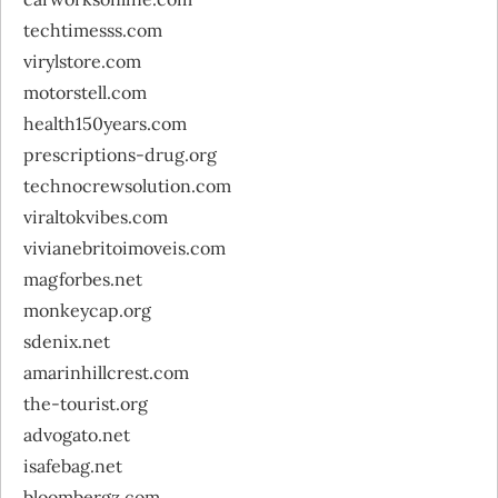
techtimesss.com
virylstore.com
motorstell.com
health150years.com
prescriptions-drug.org
technocrewsolution.com
viraltokvibes.com
vivianebritoimoveis.com
magforbes.net
monkeycap.org
sdenix.net
amarinhillcrest.com
the-tourist.org
advogato.net
isafebag.net
bloombergz.com