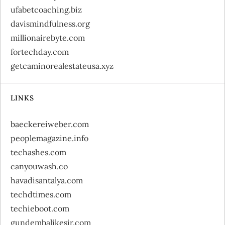
ufabetcoaching.biz
davismindfulness.org
millionairebyte.com
fortechday.com
getcaminorealestateusa.xyz
LINKS
baeckereiweber.com
peoplemagazine.info
techashes.com
canyouwash.co
havadisantalya.com
techdtimes.com
techieboot.com
gundembalikesir.com