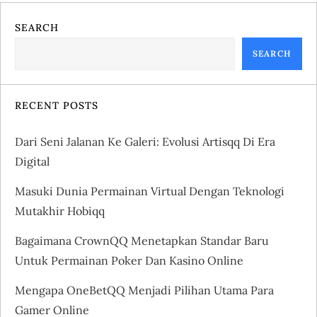
n
a
SEARCH
SEARCH
v
i
RECENT POSTS
g
Dari Seni Jalanan Ke Galeri: Evolusi Artisqq Di Era
a
Digital
Masuki Dunia Permainan Virtual Dengan Teknologi
t
Mutakhir Hobiqq
i
Bagaimana CrownQQ Menetapkan Standar Baru
o
Untuk Permainan Poker Dan Kasino Online
Mengapa OneBetQQ Menjadi Pilihan Utama Para
n
Gamer Online