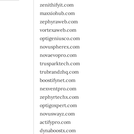
zenithifyit.com
maxxiohub.com
zephyraweb.com
vortexaweb.com
optigeniusco.com
novuspherex.com
novaevopro.com
trusparktech.com
trubrandzhq.com
boostifynet.com
nexventpro.com
zephyrtechx.com
optigoxpert.com
novuswayz.com
actifypro.com
dynaboostx.com