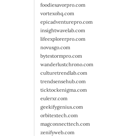
foodiesavorpro.com
vortexohq.com
epicadventurepro.com
insightwavelab.com
lifeexplorerpro.com
novusgo.com
bytestormpro.com
wanderlustchrono.com
culturetrendlab.com
trendsensehub.com
ticktockenigma.com
eulerxr.com
geekifygenius.com
orbitextech.com
magconnecttech.com
zenifyweb.com