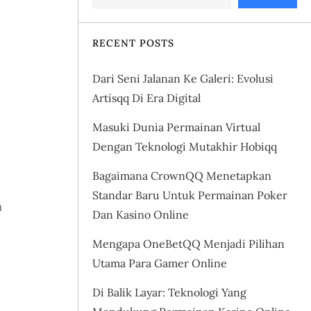
RECENT POSTS
Dari Seni Jalanan Ke Galeri: Evolusi
Artisqq Di Era Digital
Masuki Dunia Permainan Virtual
Dengan Teknologi Mutakhir Hobiqq
Bagaimana CrownQQ Menetapkan
Standar Baru Untuk Permainan Poker
n
Dan Kasino Online
Mengapa OneBetQQ Menjadi Pilihan
Utama Para Gamer Online
Di Balik Layar: Teknologi Yang