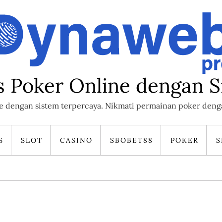
s Poker Online dengan S
e dengan sistem terpercaya. Nikmati permainan poker deng
S
SLOT
CASINO
SBOBET88
POKER
S