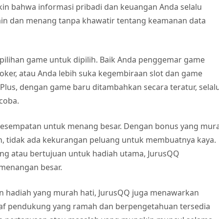
in bahwa informasi pribadi dan keuangan Anda selalu
rmain dan menang tanpa khawatir tentang keamanan data
ilihan game untuk dipilih. Baik Anda penggemar game
n poker, atau Anda lebih suka kegembiraan slot dan game
Plus, dengan game baru ditambahkan secara teratur, selal
coba.
h kesempatan untuk menang besar. Dengan bonus yang mur
an, tidak ada kekurangan peluang untuk membuatnya kaya.
ng atau bertujuan untuk hadiah utama, JurusQQ
menangan besar.
n hadiah yang murah hati, JurusQQ juga menawarkan
taf pendukung yang ramah dan berpengetahuan tersedia