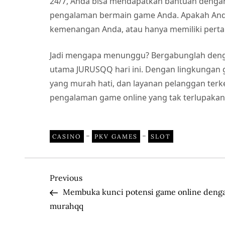
24/7, Anda bisa mendapatkan bantuan denga
pengalaman bermain game Anda. Apakah And
kemenangan Anda, atau hanya memiliki perta
Jadi mengapa menunggu? Bergabunglah deng
utama JURUSQQ hari ini. Dengan lingkungan 
yang murah hati, dan layanan pelanggan ter
pengalaman game online yang tak terlupakan
-
-
CASINO
PKV GAMES
SLOT
P
Previous
Previous
Post
Membuka kunci potensi game online deng
o
murahqq