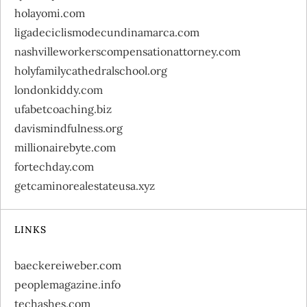
holayomi.com
ligadeciclismodecundinamarca.com
nashvilleworkerscompensationattorney.com
holyfamilycathedralschool.org
londonkiddy.com
ufabetcoaching.biz
davismindfulness.org
millionairebyte.com
fortechday.com
getcaminorealestateusa.xyz
LINKS
baeckereiweber.com
peoplemagazine.info
techashes.com