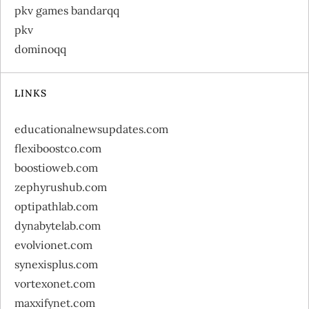
pkv games bandarqq
pkv
dominoqq
LINKS
educationalnewsupdates.com
flexiboostco.com
boostioweb.com
zephyrushub.com
optipathlab.com
dynabytelab.com
evolvionet.com
synexisplus.com
vortexonet.com
maxxifynet.com