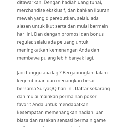
ditawarkan. Dengan hadiah uang tunai,
merchandise eksklusif, dan bahkan liburan
mewah yang diperebutkan, selalu ada
alasan untuk ikut serta dan mulai bermain
hari ini. Dan dengan promosi dan bonus
reguler, selalu ada peluang untuk
meningkatkan kemenangan Anda dan
membawa pulang lebih banyak lagi.
Jadi tunggu apa lagi? Bergabunglah dalam
kegembiraan dan menangkan besar
bersama SuryaQQ hari ini. Daftar sekarang
dan mulai mainkan permainan poker
favorit Anda untuk mendapatkan
kesempatan memenangkan hadiah luar
biasa dan rasakan sensasi bermain game