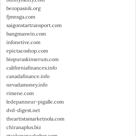
bezopasnik.org
fjmnxga.com
saigonstartransport.com
bangmaxwin.com
infonetive.com
epictacoshop.com
biopuraskinserum.com
californiafinances.info
canadafinance.info
nevadamoney.info
rimene.com
ledepanneur-pigalle.com
dvd-digest.net
theartistsmarketnola.com
chiranaplus.biz
stackspancakebar.com