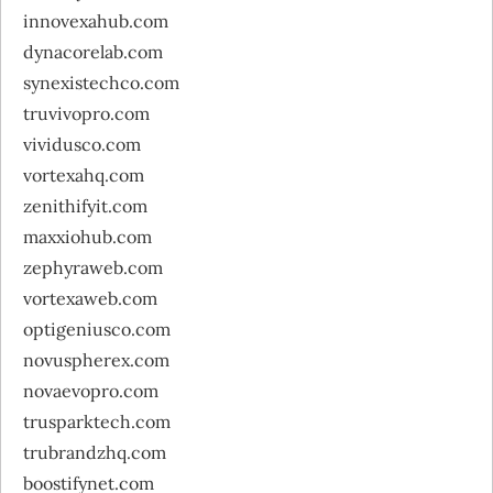
innovexahub.com
dynacorelab.com
synexistechco.com
truvivopro.com
vividusco.com
vortexahq.com
zenithifyit.com
maxxiohub.com
zephyraweb.com
vortexaweb.com
optigeniusco.com
novuspherex.com
novaevopro.com
trusparktech.com
trubrandzhq.com
boostifynet.com