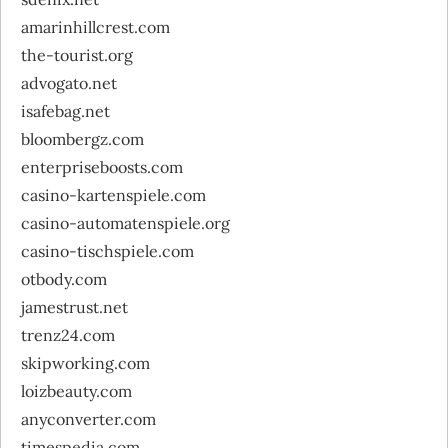
amarinhillcrest.com
the-tourist.org
advogato.net
isafebag.net
bloombergz.com
enterpriseboosts.com
casino-kartenspiele.com
casino-automatenspiele.org
casino-tischspiele.com
otbody.com
jamestrust.net
trenz24.com
skipworking.com
loizbeauty.com
anyconverter.com
timespedia.com