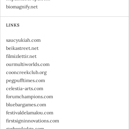
biomagnify.net
LINKS
saucyukiah.com
beikastreet.net
filmizlettir.net
ourmultiworlds.com
cooncreekclub.org
pegpufftimes.com
celestia-arts.com
forumchampions.com
bluebargames.com
festivaldelamalou.com
firstsigninnovations.com
garberdodge.com