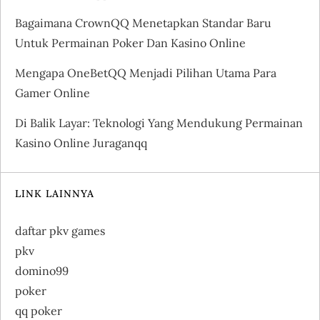
i
Bagaimana CrownQQ Menetapkan Standar Baru
o
Untuk Permainan Poker Dan Kasino Online
Mengapa OneBetQQ Menjadi Pilihan Utama Para
n
Gamer Online
Di Balik Layar: Teknologi Yang Mendukung Permainan
Kasino Online Juraganqq
LINK LAINNYA
daftar pkv games
pkv
domino99
poker
qq poker