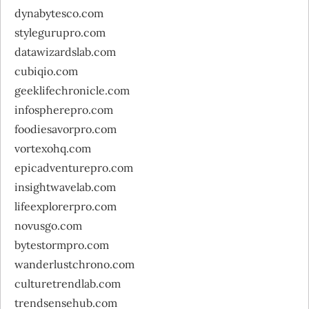
dynabytesco.com
stylegurupro.com
datawizardslab.com
cubiqio.com
geeklifechronicle.com
infospherepro.com
foodiesavorpro.com
vortexohq.com
epicadventurepro.com
insightwavelab.com
lifeexplorerpro.com
novusgo.com
bytestormpro.com
wanderlustchrono.com
culturetrendlab.com
trendsensehub.com