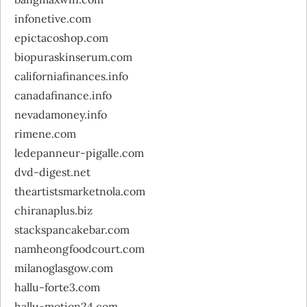
infonetive.com
epictacoshop.com
biopuraskinserum.com
californiafinances.info
canadafinance.info
nevadamoney.info
rimene.com
ledepanneur-pigalle.com
dvd-digest.net
theartistsmarketnola.com
chiranaplus.biz
stackspancakebar.com
namheongfoodcourt.com
milanoglasgow.com
hallu-forte3.com
hallu-motion24.com