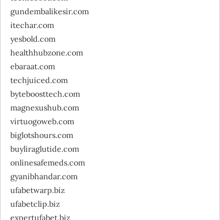
gundembalikesir.com
itechar.com
yesbold.com
healthhubzone.com
ebaraat.com
techjuiced.com
byteboosttech.com
magnexushub.com
virtuogoweb.com
biglotshours.com
buyliraglutide.com
onlinesafemeds.com
gyanibhandar.com
ufabetwarp.biz
ufabetclip.biz
expertufabet.biz