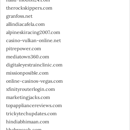
therockskippers.com
granfoss.net
allindiacafela.com
alpineskiracing2007.com
casino-vulkan-online.net
pitrepower.com
mediatown360.com
digitaleyestrainclinic.com
missionposible.com
online-casinos-vegas.com
xfinityrouterlogin.com
marketingjacks.com
topappliancereviews.com
trickytechupdates.com
hindiabhimaan.com
khabresach.com