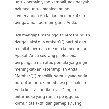
untuk pemain yang kembali, ada banyak
peluang untuk meningkatkan
kemenangan Anda dan meningkatkan
pengalaman bermain game Anda.
Jadi mengapa menunggu? Bergabunglah
dengan aksi di MemberQQ hari ini dan
mulailah bermain menuju kemenangan.
Apakah Anda seorang profesional
berpengalaman atau pemula yang ingin
meningkatkan keterampilan Anda,
MemberQQ memiliki semua yang Anda
butuhkan untuk membawa permainan
Anda ke level berikutnya. Dengan
antarmuka yang ramah pengguna,
komunitas aktif, dan gameplay yang