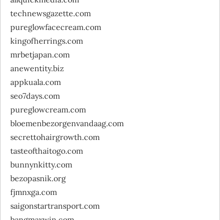
technewsgazette.com
pureglowfacecream.com
kingofherrings.com
mrbetjapan.com
anewentity.biz
appkuala.com
seo7days.com
pureglowcream.com
bloemenbezorgenvandaag.com
secrettohairgrowth.com
tasteofthaitogo.com
bunnynkitty.com
bezopasnik.org
fjmnxga.com
saigonstartransport.com
bangmaxwin.com