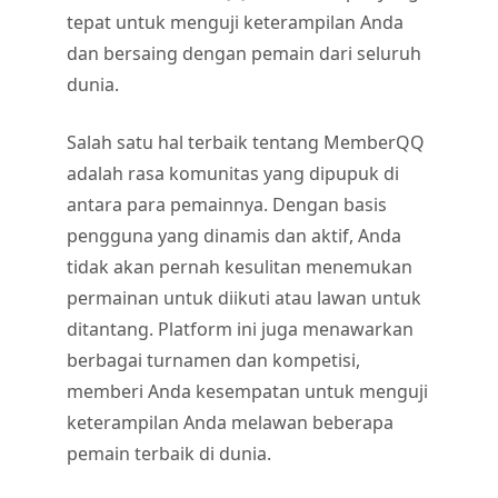
tepat untuk menguji keterampilan Anda
dan bersaing dengan pemain dari seluruh
dunia.
Salah satu hal terbaik tentang MemberQQ
adalah rasa komunitas yang dipupuk di
antara para pemainnya. Dengan basis
pengguna yang dinamis dan aktif, Anda
tidak akan pernah kesulitan menemukan
permainan untuk diikuti atau lawan untuk
ditantang. Platform ini juga menawarkan
berbagai turnamen dan kompetisi,
memberi Anda kesempatan untuk menguji
keterampilan Anda melawan beberapa
pemain terbaik di dunia.