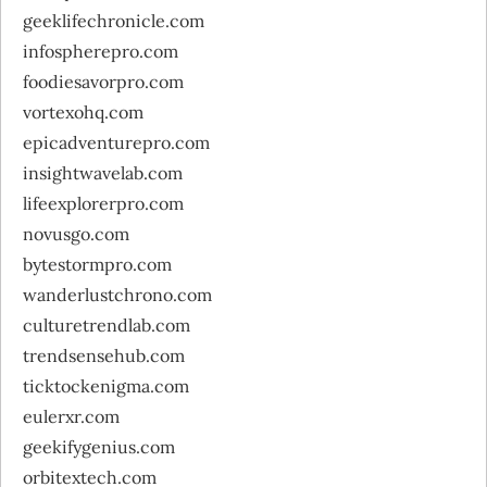
geeklifechronicle.com
infospherepro.com
foodiesavorpro.com
vortexohq.com
epicadventurepro.com
insightwavelab.com
lifeexplorerpro.com
novusgo.com
bytestormpro.com
wanderlustchrono.com
culturetrendlab.com
trendsensehub.com
ticktockenigma.com
eulerxr.com
geekifygenius.com
orbitextech.com