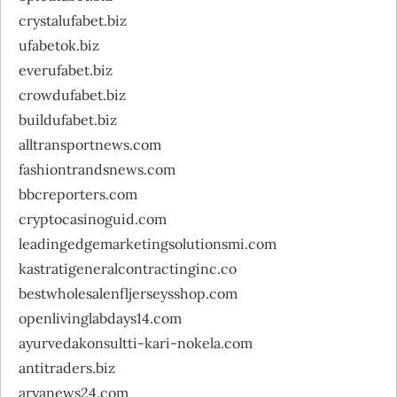
crystalufabet.biz
ufabetok.biz
everufabet.biz
crowdufabet.biz
buildufabet.biz
alltransportnews.com
fashiontrandsnews.com
bbcreporters.com
cryptocasinoguid.com
leadingedgemarketingsolutionsmi.com
kastratigeneralcontractinginc.co
bestwholesalenfljerseysshop.com
openlivinglabdays14.com
ayurvedakonsultti-kari-nokela.com
antitraders.biz
aryanews24.com