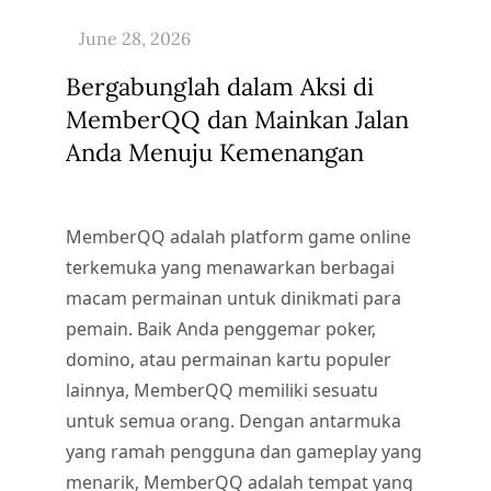
Bergabunglah dalam Aksi di
MemberQQ dan Mainkan Jalan
Anda Menuju Kemenangan
MemberQQ adalah platform game online
terkemuka yang menawarkan berbagai
macam permainan untuk dinikmati para
pemain. Baik Anda penggemar poker,
domino, atau permainan kartu populer
lainnya, MemberQQ memiliki sesuatu
untuk semua orang. Dengan antarmuka
yang ramah pengguna dan gameplay yang
menarik, MemberQQ adalah tempat yang