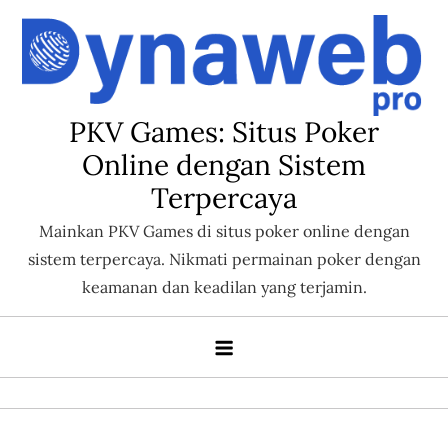
Skip
to
content
PKV Games: Situs Poker
Online dengan Sistem
Terpercaya
Mainkan PKV Games di situs poker online dengan
sistem terpercaya. Nikmati permainan poker dengan
keamanan dan keadilan yang terjamin.