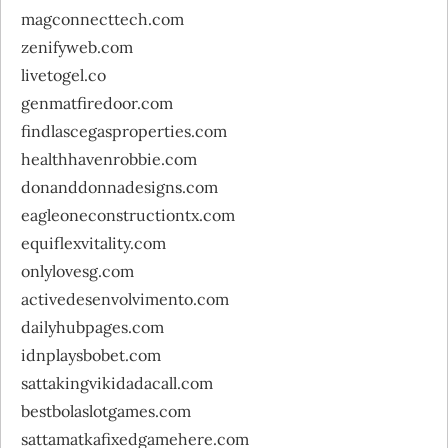
magconnecttech.com
zenifyweb.com
livetogel.co
genmatfiredoor.com
findlascegasproperties.com
healthhavenrobbie.com
donanddonnadesigns.com
eagleoneconstructiontx.com
equiflexvitality.com
onlylovesg.com
activedesenvolvimento.com
dailyhubpages.com
idnplaysbobet.com
sattakingvikidadacall.com
bestbolaslotgames.com
sattamatkafixedgamehere.com