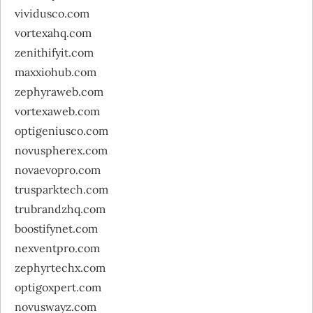
vividusco.com
vortexahq.com
zenithifyit.com
maxxiohub.com
zephyraweb.com
vortexaweb.com
optigeniusco.com
novuspherex.com
novaevopro.com
trusparktech.com
trubrandzhq.com
boostifynet.com
nexventpro.com
zephyrtechx.com
optigoxpert.com
novuswayz.com