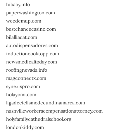
hibaby.info
paperwashington.com
weedemup.com
bestchancecasino.com
bilalliaqat.com
autodispensadores.com
inductioncooktopp.com
newsmedicaltoday.com
roofingnevada.info
magconnectx.com
synexispro.com
holayomi.com
ligadeciclismodecundinamarca.com
nashvilleworkerscompensationattorney.com
holyfamilycathedralschool.org
londonkiddy.com