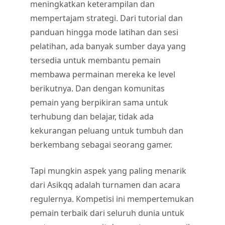
meningkatkan keterampilan dan
mempertajam strategi. Dari tutorial dan
panduan hingga mode latihan dan sesi
pelatihan, ada banyak sumber daya yang
tersedia untuk membantu pemain
membawa permainan mereka ke level
berikutnya. Dan dengan komunitas
pemain yang berpikiran sama untuk
terhubung dan belajar, tidak ada
kekurangan peluang untuk tumbuh dan
berkembang sebagai seorang gamer.
Tapi mungkin aspek yang paling menarik
dari Asikqq adalah turnamen dan acara
regulernya. Kompetisi ini mempertemukan
pemain terbaik dari seluruh dunia untuk