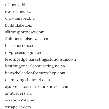
ufabetok.biz
everufabet.biz
crowdufabet.biz
buildufabet.biz
alltransportnews.com
fashiontrandsnews.com
bbcreporters.com
cryptocasinoguid.com
leadingedgemarketingsolutionsmi.com
kastratigeneralcontractinginc.co
bestwholesalenfljerseysshop.com
openlivinglabdays14.com
ayurvedakonsultti-kari-nokela.com
antitraders.biz
aryanews24.com
xscape-it.com