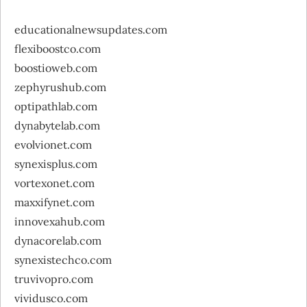
educationalnewsupdates.com
flexiboostco.com
boostioweb.com
zephyrushub.com
optipathlab.com
dynabytelab.com
evolvionet.com
synexisplus.com
vortexonet.com
maxxifynet.com
innovexahub.com
dynacorelab.com
synexistechco.com
truvivopro.com
vividusco.com