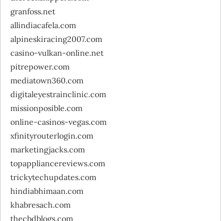
granfoss.net
allindiacafela.com
alpineskiracing2007.com
casino-vulkan-online.net
pitrepower.com
mediatown360.com
digitaleyestrainclinic.com
missionposible.com
online-casinos-vegas.com
xfinityrouterlogin.com
marketingjacks.com
topappliancereviews.com
trickytechupdates.com
hindiabhimaan.com
khabresach.com
thecbdblogs.com