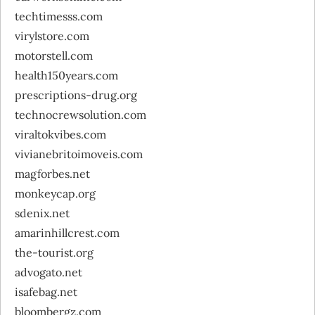
techtimesss.com
virylstore.com
motorstell.com
health150years.com
prescriptions-drug.org
technocrewsolution.com
viraltokvibes.com
vivianebritoimoveis.com
magforbes.net
monkeycap.org
sdenix.net
amarinhillcrest.com
the-tourist.org
advogato.net
isafebag.net
bloombergz.com