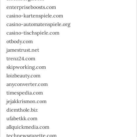
enterpriseboosts.com
casino-kartenspiele.com
casino-automatenspiele.org
casino-tischspiele.com
otbody.com
jamestrust.net
trenz24.com
skipworking.com
loizbeauty.com
anyconverter.com
timespedia.com
jejakkrismon.com
diemthole.biz
ufabetkk.com
allquickmedia.com
technewsgazette.com