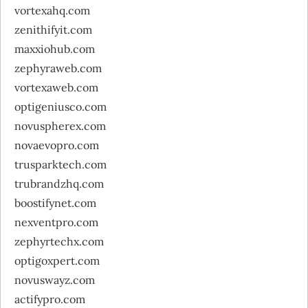
vortexahq.com
zenithifyit.com
maxxiohub.com
zephyraweb.com
vortexaweb.com
optigeniusco.com
novuspherex.com
novaevopro.com
trusparktech.com
trubrandzhq.com
boostifynet.com
nexventpro.com
zephyrtechx.com
optigoxpert.com
novuswayz.com
actifypro.com