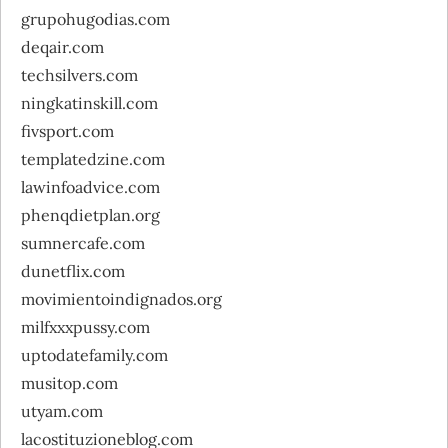
grupohugodias.com
deqair.com
techsilvers.com
ningkatinskill.com
fivsport.com
templatedzine.com
lawinfoadvice.com
phenqdietplan.org
sumnercafe.com
dunetflix.com
movimientoindignados.org
milfxxxpussy.com
uptodatefamily.com
musitop.com
utyam.com
lacostituzioneblog.com