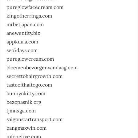
pureglowfacecream.com
kingofherrings.com
mrbetjapan.com
anewentity.biz
appkuala.com
seo7days.com
pureglowcream.com
bloemenbezorgenvandaag.com
secrettohairgrowth.com
tasteofthaitogo.com
bunnynkitty.com
bezopasnik.org
fjmnxga.com
saigonstartransport.com
bangmaxwin.com
infonetive.com