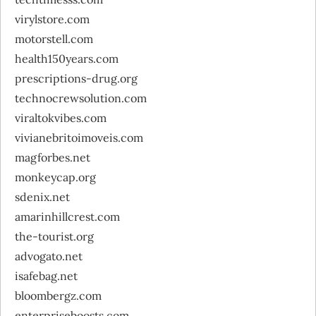
virylstore.com
motorstell.com
health150years.com
prescriptions-drug.org
technocrewsolution.com
viraltokvibes.com
vivianebritoimoveis.com
magforbes.net
monkeycap.org
sdenix.net
amarinhillcrest.com
the-tourist.org
advogato.net
isafebag.net
bloombergz.com
enterpriseboosts.com