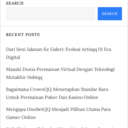
a
SEARCH
SEARCH
v
i
RECENT POSTS
g
Dari Seni Jalanan Ke Galeri: Evolusi Artisqq Di Era
a
Digital
Masuki Dunia Permainan Virtual Dengan Teknologi
t
Mutakhir Hobiqq
i
Bagaimana CrownQQ Menetapkan Standar Baru
o
Untuk Permainan Poker Dan Kasino Online
Mengapa OneBetQQ Menjadi Pilihan Utama Para
n
Gamer Online