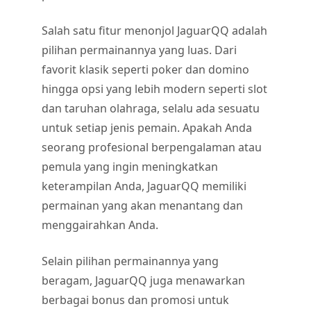
Salah satu fitur menonjol JaguarQQ adalah
pilihan permainannya yang luas. Dari
favorit klasik seperti poker dan domino
hingga opsi yang lebih modern seperti slot
dan taruhan olahraga, selalu ada sesuatu
untuk setiap jenis pemain. Apakah Anda
seorang profesional berpengalaman atau
pemula yang ingin meningkatkan
keterampilan Anda, JaguarQQ memiliki
permainan yang akan menantang dan
menggairahkan Anda.
Selain pilihan permainannya yang
beragam, JaguarQQ juga menawarkan
berbagai bonus dan promosi untuk