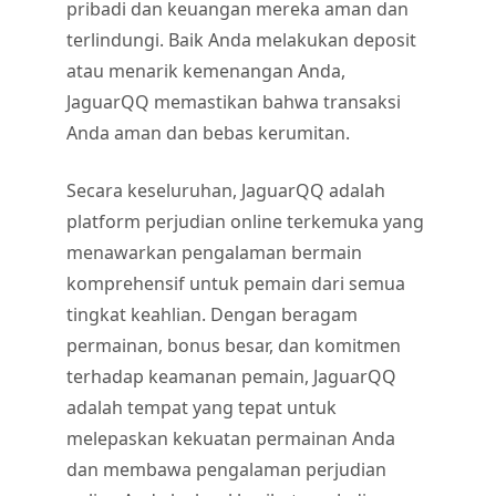
pribadi dan keuangan mereka aman dan
terlindungi. Baik Anda melakukan deposit
atau menarik kemenangan Anda,
JaguarQQ memastikan bahwa transaksi
Anda aman dan bebas kerumitan.
Secara keseluruhan, JaguarQQ adalah
platform perjudian online terkemuka yang
menawarkan pengalaman bermain
komprehensif untuk pemain dari semua
tingkat keahlian. Dengan beragam
permainan, bonus besar, dan komitmen
terhadap keamanan pemain, JaguarQQ
adalah tempat yang tepat untuk
melepaskan kekuatan permainan Anda
dan membawa pengalaman perjudian