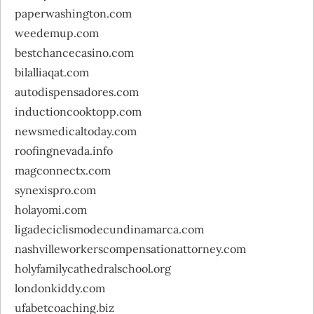
paperwashington.com
weedemup.com
bestchancecasino.com
bilalliaqat.com
autodispensadores.com
inductioncooktopp.com
newsmedicaltoday.com
roofingnevada.info
magconnectx.com
synexispro.com
holayomi.com
ligadeciclismodecundinamarca.com
nashvilleworkerscompensationattorney.com
holyfamilycathedralschool.org
londonkiddy.com
ufabetcoaching.biz