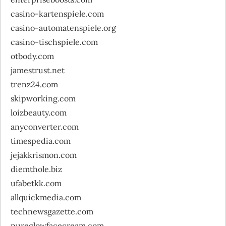
casino-kartenspiele.com
casino-automatenspiele.org
casino-tischspiele.com
otbody.com
jamestrust.net
trenz24.com
skipworking.com
loizbeauty.com
anyconverter.com
timespedia.com
jejakkrismon.com
diemthole.biz
ufabetkk.com
allquickmedia.com
technewsgazette.com
pureglowfacecream.com