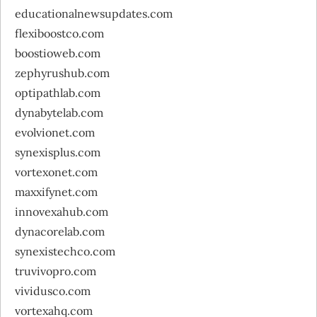
educationalnewsupdates.com
flexiboostco.com
boostioweb.com
zephyrushub.com
optipathlab.com
dynabytelab.com
evolvionet.com
synexisplus.com
vortexonet.com
maxxifynet.com
innovexahub.com
dynacorelab.com
synexistechco.com
truvivopro.com
vividusco.com
vortexahq.com