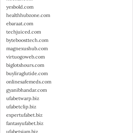
yesbold.com
healthhubzone.com
ebaraat.com
techjuiced.com
byteboosttech.com
magnexushub.com
virtuogoweb.com
biglotshours.com
buyliraglutide.com
onlinesafemeds.com
gyanibhandar.com
ufabetwarp.biz
ufabetclip.biz
expertufabet.biz
fantasyufabet.biz
ufabetsiam.biz