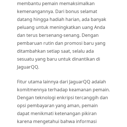
membantu pemain memaksimalkan
kemenangannya. Dari bonus selamat
datang hingga hadiah harian, ada banyak
peluang untuk meningkatkan uang Anda
dan terus bersenang-senang. Dengan
pembaruan rutin dan promosi baru yang
ditambahkan setiap saat, selalu ada
sesuatu yang baru untuk dinantikan di
JaguarQQ.
Fitur utama lainnya dari JaguarQQ adalah
komitmennya terhadap keamanan pemain.
Dengan teknologi enkripsi tercanggih dan
opsi pembayaran yang aman, pemain
dapat menikmati ketenangan pikiran
karena mengetahui bahwa informasi