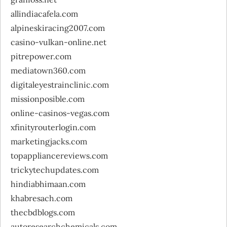
allindiacafela.com
alpineskiracing2007.com
casino-vulkan-online.net
pitrepower.com
mediatown360.com
digitaleyestrainclinic.com
missionposible.com
online-casinos-vegas.com
xfinityrouterlogin.com
marketingjacks.com
topappliancereviews.com
trickytechupdates.com
hindiabhimaan.com
khabresach.com
thecbdblogs.com
autoresearchchemicals.com