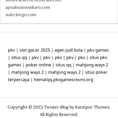
apnabusinesskaro.com
suleckiego.com
pkv
|
slot gacor 2025
|
agen judi bola
|
pkv games
|
situs qq
|
pkv
|
pkv
|
pkv
|
pkv
|
pkv
|
situs pkv
games
|
poker online
|
situs qq
|
mahjong ways 2
|
mahjong ways 2
|
mahjong ways 2
|
situs poker
terpercaya
|
hematqq.pkvgamesresmi.org
Copyright © 2023 Twister Blog by
Kantipur Themes
.
All Rights Reserved.