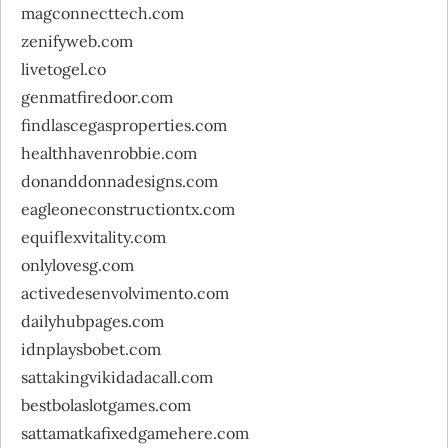
magconnecttech.com
zenifyweb.com
livetogel.co
genmatfiredoor.com
findlascegasproperties.com
healthhavenrobbie.com
donanddonnadesigns.com
eagleoneconstructiontx.com
equiflexvitality.com
onlylovesg.com
activedesenvolvimento.com
dailyhubpages.com
idnplaysbobet.com
sattakingvikidadacall.com
bestbolaslotgames.com
sattamatkafixedgamehere.com