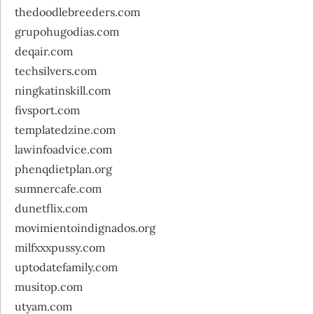
thedoodlebreeders.com
grupohugodias.com
deqair.com
techsilvers.com
ningkatinskill.com
fivsport.com
templatedzine.com
lawinfoadvice.com
phenqdietplan.org
sumnercafe.com
dunetflix.com
movimientoindignados.org
milfxxxpussy.com
uptodatefamily.com
musitop.com
utyam.com