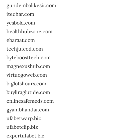
gundembalikesir.com
itechar.com
yesbold.com
healthhubzone.com
ebaraat.com
techjuiced.com
byteboosttech.com
magnexushub.com
virtuogoweb.com
biglotshours.com
buyliraglutide.com
onlinesafemeds.com
gyanibhandar.com
ufabetwarp.biz
ufabetclip.biz
expertufabet.biz