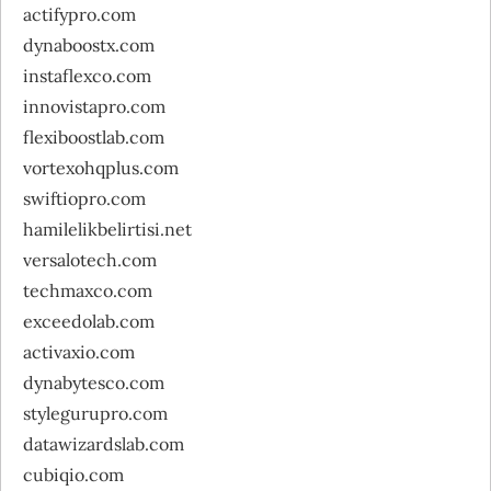
actifypro.com
dynaboostx.com
instaflexco.com
innovistapro.com
flexiboostlab.com
vortexohqplus.com
swiftiopro.com
hamilelikbelirtisi.net
versalotech.com
techmaxco.com
exceedolab.com
activaxio.com
dynabytesco.com
stylegurupro.com
datawizardslab.com
cubiqio.com