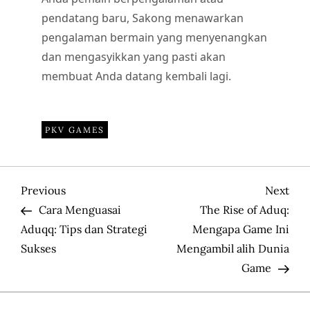
pendatang baru, Sakong menawarkan
pengalaman bermain yang menyenangkan
dan mengasyikkan yang pasti akan
membuat Anda datang kembali lagi.
PKV GAMES
P
Previous
Nex
Previous
Next
Post
Pos
Cara Menguasai
The Rise of Aduq:
o
Aduqq: Tips dan Strategi
Mengapa Game Ini
Sukses
Mengambil alih Dunia
s
Game
t