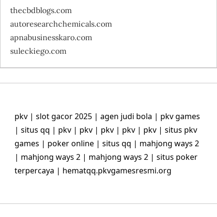
thecbdblogs.com
autoresearchchemicals.com
apnabusinesskaro.com
suleckiego.com
pkv
|
slot gacor 2025
|
agen judi bola
|
pkv games
|
situs qq
|
pkv
|
pkv
|
pkv
|
pkv
|
pkv
|
situs pkv
games
|
poker online
|
situs qq
|
mahjong ways 2
|
mahjong ways 2
|
mahjong ways 2
|
situs poker
terpercaya
|
hematqq.pkvgamesresmi.org