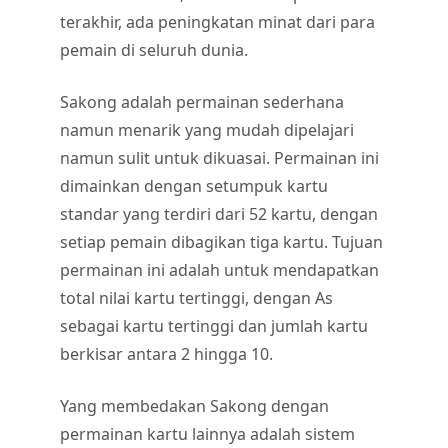
terakhir, ada peningkatan minat dari para
pemain di seluruh dunia.
Sakong adalah permainan sederhana
namun menarik yang mudah dipelajari
namun sulit untuk dikuasai. Permainan ini
dimainkan dengan setumpuk kartu
standar yang terdiri dari 52 kartu, dengan
setiap pemain dibagikan tiga kartu. Tujuan
permainan ini adalah untuk mendapatkan
total nilai kartu tertinggi, dengan As
sebagai kartu tertinggi dan jumlah kartu
berkisar antara 2 hingga 10.
Yang membedakan Sakong dengan
permainan kartu lainnya adalah sistem