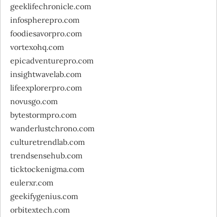
geeklifechronicle.com
infospherepro.com
foodiesavorpro.com
vortexohq.com
epicadventurepro.com
insightwavelab.com
lifeexplorerpro.com
novusgo.com
bytestormpro.com
wanderlustchrono.com
culturetrendlab.com
trendsensehub.com
ticktockenigma.com
eulerxr.com
geekifygenius.com
orbitextech.com