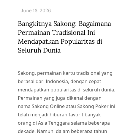
Bangkitnya Sakong: Bagaimana
Permainan Tradisional Ini
Mendapatkan Popularitas di
Seluruh Dunia
Sakong, permainan kartu tradisional yang
berasal dari Indonesia, dengan cepat
mendapatkan popularitas di seluruh dunia.
Permainan yang juga dikenal dengan
nama Sakong Online atau Sakong Poker ini
telah menjadi hiburan favorit banyak
orang di Asia Tenggara selama beberapa
dekade. Namun, dalam beberapa tahun