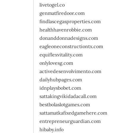
livetogel.co
genmatfiredoor.com
findlascegasproperties.com
healthhavenrobbie.com
donanddonnadesigns.com
eagleoneconstructiontx.com
equiflexvitality.com
onlylovesg.com
activedesenvolvimento.com
dailyhubpages.com
idnplaysbobet.com
sattakingvikidadacall.com
bestbolaslotgames.com
sattamatkafixedgamehere.com
entrepreneurguardian.com
hibaby.info