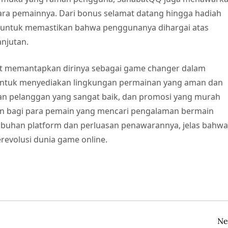
ra pemainnya. Dari bonus selamat datang hingga hadiah
k untuk memastikan bahwa penggunanya dihargai atas
njutan.
t memantapkan dirinya sebagai game changer dalam
untuk menyediakan lingkungan permainan yang aman dan
an pelanggan yang sangat baik, dan promosi yang murah
han bagi para pemain yang mencari pengalaman bermain
umbuhan platform dan perluasan penawarannya, jelas bahwa
evolusi dunia game online.
Ne