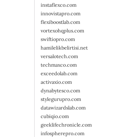
instaflexco.com
innovistapro.com
flexiboostlab.com
vortexohqplus.com
swiftiopro.com
hamilelikbelirtisi.net
versalotech.com
techmaxco.com
exceedolab.com
activaxio.com
dynabytesco.com
stylegurupro.com
datawizardslab.com
cubiqio.com
geeklifechronicle.com
infospherepro.com