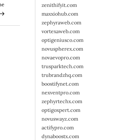
Post
ne
zenithifyit.com
maxxiohub.com
zephyraweb.com
vortexaweb.com
optigeniusco.com
novuspherex.com
novaevopro.com
trusparktech.com
trubrandzhq.com
boostifynet.com
nexventpro.com
zephyrtechx.com
optigoxpert.com
novuswayz.com
actifypro.com
dynaboostx.com