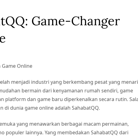
atQQ: Game-Changer
e
 Game Online
telah menjadi industri yang berkembang pesat yang menar
emudahan bermain dari kenyamanan rumah sendiri, game
n platform dan game baru diperkenalkan secara rutin. Sal
 di dunia game online adalah SahabatQQ.
rkemuka yang menawarkan berbagai macam permainan,
ino populer lainnya. Yang membedakan SahabatQQ dari