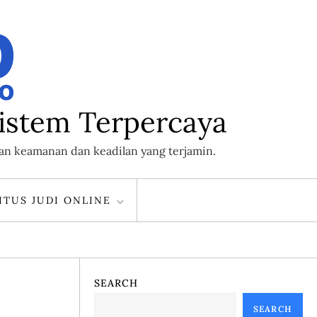
istem Terpercaya
an keamanan dan keadilan yang terjamin.
ITUS JUDI ONLINE
SEARCH
SEARCH