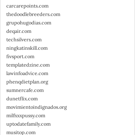
carcarepoints.com
thedoodlebreeders.com
grupohugodias.com
deqair.com
techsilvers.com
ningkatinskill.com
fivsport.com
templatedzine.com
lawinfoadvice.com
phenqdietplan.org
sumnercafe.com
dunetflix.com
movimientoindignados.org
milfxxxpussy.com
uptodatefamily.com
musitop.com