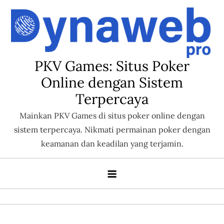
Skip
to
content
PKV Games: Situs Poker
Online dengan Sistem
Terpercaya
Mainkan PKV Games di situs poker online dengan
sistem terpercaya. Nikmati permainan poker dengan
keamanan dan keadilan yang terjamin.