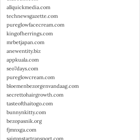
allquickmedia.com
technewsgazette.com
pureglowfacecream.com
kingofherrings.com
mrbetjapan.com
anewentity.biz
appkuala.com
seo7days.com
pureglowcream.com
bloemenbezorgenvandaag.com
secrettohairgrowth.com
tasteofthaitogo.com
bunnynkitty.com
bezopasnik.org
fjmnxga.com
saigonstartransport.com