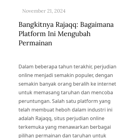
Bangkitnya Rajaqq: Bagaimana
Platform Ini Mengubah
Permainan
Dalam beberapa tahun terakhir, perjudian
online menjadi semakin populer, dengan
semakin banyak orang beralih ke internet
untuk memasang taruhan dan mencoba
peruntungan. Salah satu platform yang
telah membuat heboh dalam industri ini
adalah Rajaqq, situs perjudian online
terkemuka yang menawarkan berbagai
pilihan permainan dan taruhan untuk