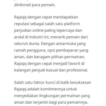
dinikmati para pemain.
Rajaqq dengan cepat mendapatkan
reputasi sebagai salah satu platform
perjudian online paling tepercaya dan
andal di industri ini, menarik pemain dari
seluruh dunia. Dengan antarmuka yang
ramah pengguna, opsi pembayaran yang
aman, dan beragam pilihan permainan,
Rajaqq dengan cepat menjadi favorit di
kalangan penjudi kasual dan profesional.
Salah satu faktor kunci di balik kesuksesan
Rajaqq adalah komitmennya untuk
menyediakan lingkungan permainan yang
aman dan terjamin bagi para pemainnya.