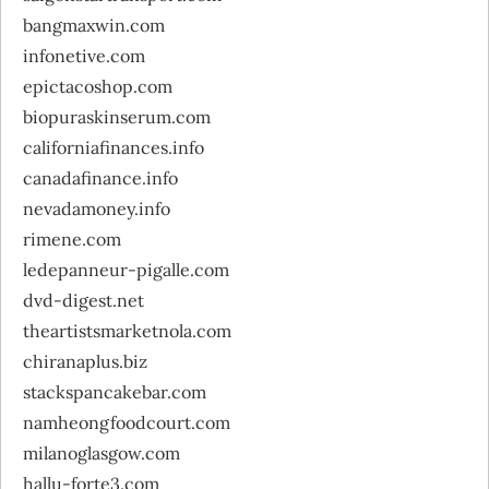
bangmaxwin.com
infonetive.com
epictacoshop.com
biopuraskinserum.com
californiafinances.info
canadafinance.info
nevadamoney.info
rimene.com
ledepanneur-pigalle.com
dvd-digest.net
theartistsmarketnola.com
chiranaplus.biz
stackspancakebar.com
namheongfoodcourt.com
milanoglasgow.com
hallu-forte3.com