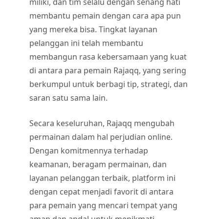
miliki, dan tim selalu dengan senang hati
membantu pemain dengan cara apa pun
yang mereka bisa. Tingkat layanan
pelanggan ini telah membantu
membangun rasa kebersamaan yang kuat
di antara para pemain Rajaqq, yang sering
berkumpul untuk berbagi tip, strategi, dan
saran satu sama lain.
Secara keseluruhan, Rajaqq mengubah
permainan dalam hal perjudian online.
Dengan komitmennya terhadap
keamanan, beragam permainan, dan
layanan pelanggan terbaik, platform ini
dengan cepat menjadi favorit di antara
para pemain yang mencari tempat yang
aman dan andal untuk menikmati