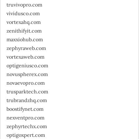
truvivopro.com
vividusco.com
vortexahq.com
zenithifyit.com
maxxiohub.com
zephyraweb.com
vortexaweb.com
optigeniusco.com
novuspherex.com
novaevopro.com
trusparktech.com
trubrandzhq.com
boostifynet.com
nexventpro.com
zephyrtechx.com
optigoxpert.com