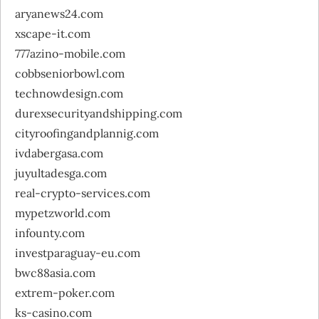
aryanews24.com
xscape-it.com
777azino-mobile.com
cobbseniorbowl.com
technowdesign.com
durexsecurityandshipping.com
cityroofingandplannig.com
ivdabergasa.com
juyultadesga.com
real-crypto-services.com
mypetzworld.com
infounty.com
investparaguay-eu.com
bwc88asia.com
extrem-poker.com
ks-casino.com