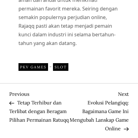
permainan favorit mereka. Seiring dengan
semakin populernya perjudian online,
Rajaqq pasti akan tetap menjadi pemain
kunci dalam industri ini selama bertahun-
tahun yang akan datang.
-
PKV GAMES
SLOT
P
Previous
Nex
Previous
Next
Post
Pos
Tetap Terhibur dan
Evolusi Pelangiqq:
o
Terlibat dengan Beragam
Bagaimana Game Ini
Pilihan Permainan Ratuqq
Mengubah Lanskap Game
s
Online