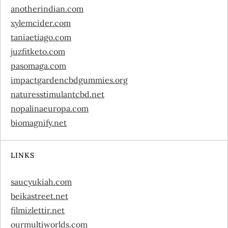
anotherindian.com
xylemcider.com
taniaetiago.com
juzfitketo.com
pasomaga.com
impactgardencbdgummies.org
naturesstimulantcbd.net
nopalinaeuropa.com
biomagnify.net
LINKS
saucyukiah.com
beikastreet.net
filmizlettir.net
ourmultiworlds.com