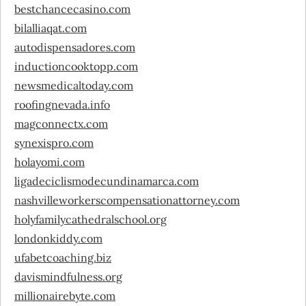
bestchancecasino.com
bilalliaqat.com
autodispensadores.com
inductioncooktopp.com
newsmedicaltoday.com
roofingnevada.info
magconnectx.com
synexispro.com
holayomi.com
ligadeciclismodecundinamarca.com
nashvilleworkerscompensationattorney.com
holyfamilycathedralschool.org
londonkiddy.com
ufabetcoaching.biz
davismindfulness.org
millionairebyte.com