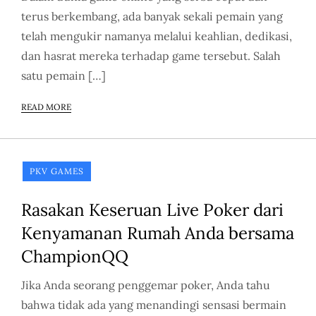
terus berkembang, ada banyak sekali pemain yang
telah mengukir namanya melalui keahlian, dedikasi,
dan hasrat mereka terhadap game tersebut. Salah
satu pemain […]
READ MORE
PKV GAMES
Rasakan Keseruan Live Poker dari
Kenyamanan Rumah Anda bersama
ChampionQQ
Jika Anda seorang penggemar poker, Anda tahu
bahwa tidak ada yang menandingi sensasi bermain