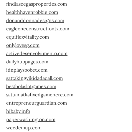
findlascegasproperties.com
healthhavenrobbie.com
donanddonnadesigns.com
eagleoneconstructiontx.com
equiflexvitality.com
onlylovesg.com
activedesenvolvimento.com
dailyhubpages.com
idnplaysbobet.com
sattakingvikidadacall.com
bestbolaslotgames.com
sattamatkafixedgamehere.com
entrepreneurguardian.com
hibaby.info
paperwashington.com
weedemup.com