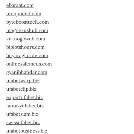
ebaraat.com
techjuiced.com
byteboosttech.com
magnexushub.com
virtuogoweb.com
biglotshours.com
buyliraglutide.com
onlinesafemeds.com
gyanibhandar.com
ufabetwarp.biz
ufabetclip.biz
expertufabet.biz
fantasyufabet.biz
ufabetsiam.biz
swissufabet.biz
ufabetbusiness.biz