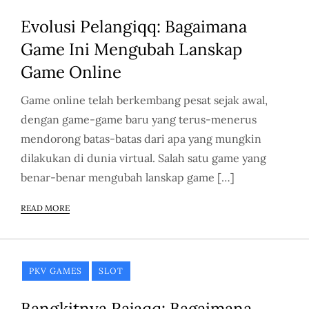
Evolusi Pelangiqq: Bagaimana
Game Ini Mengubah Lanskap
Game Online
Game online telah berkembang pesat sejak awal,
dengan game-game baru yang terus-menerus
mendorong batas-batas dari apa yang mungkin
dilakukan di dunia virtual. Salah satu game yang
benar-benar mengubah lanskap game […]
READ MORE
PKV GAMES
SLOT
Bangkitnya Rajaqq: Bagaimana