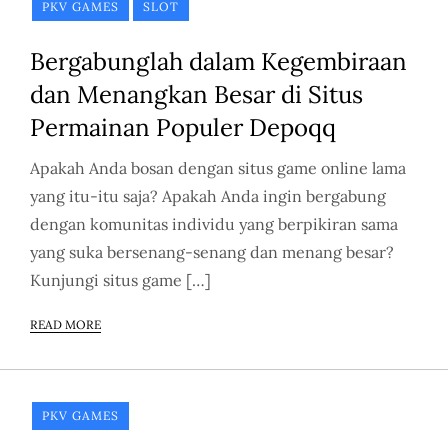
PKV GAMES
SLOT
Bergabunglah dalam Kegembiraan
dan Menangkan Besar di Situs
Permainan Populer Depoqq
Apakah Anda bosan dengan situs game online lama
yang itu-itu saja? Apakah Anda ingin bergabung
dengan komunitas individu yang berpikiran sama
yang suka bersenang-senang dan menang besar?
Kunjungi situs game […]
READ MORE
PKV GAMES