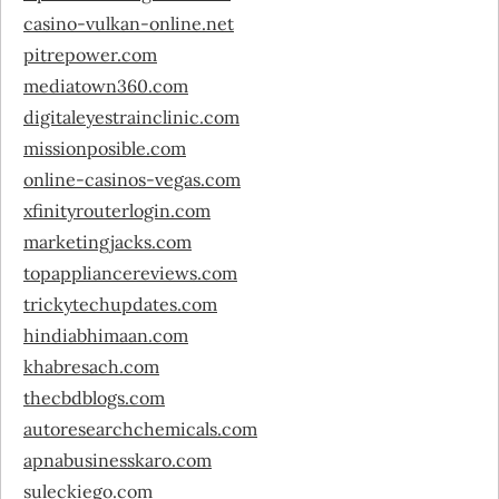
casino-vulkan-online.net
pitrepower.com
mediatown360.com
digitaleyestrainclinic.com
missionposible.com
online-casinos-vegas.com
xfinityrouterlogin.com
marketingjacks.com
topappliancereviews.com
trickytechupdates.com
hindiabhimaan.com
khabresach.com
thecbdblogs.com
autoresearchchemicals.com
apnabusinesskaro.com
suleckiego.com