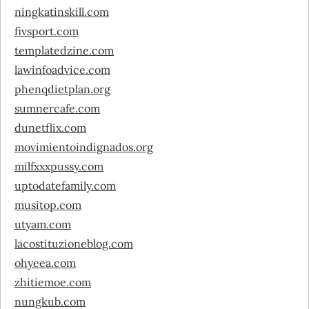
ningkatinskill.com
fivsport.com
templatedzine.com
lawinfoadvice.com
phenqdietplan.org
sumnercafe.com
dunetflix.com
movimientoindignados.org
milfxxxpussy.com
uptodatefamily.com
musitop.com
utyam.com
lacostituzioneblog.com
ohyeea.com
zhitiemoe.com
nungkub.com