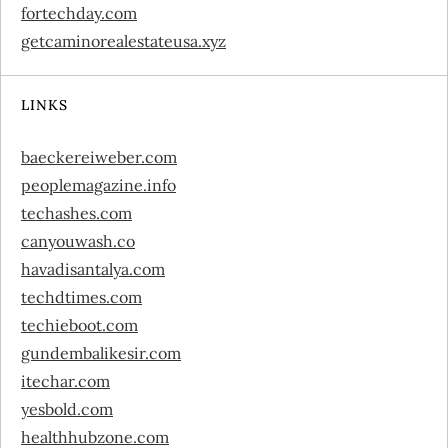
fortechday.com
getcaminorealestateusa.xyz
LINKS
baeckereiweber.com
peoplemagazine.info
techashes.com
canyouwash.co
havadisantalya.com
techdtimes.com
techieboot.com
gundembalikesir.com
itechar.com
yesbold.com
healthhubzone.com