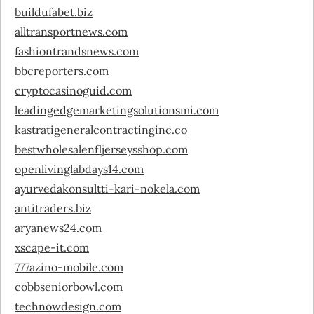
buildufabet.biz
alltransportnews.com
fashiontrandsnews.com
bbcreporters.com
cryptocasinoguid.com
leadingedgemarketingsolutionsmi.com
kastratigeneralcontractinginc.co
bestwholesalenfljerseysshop.com
openlivinglabdays14.com
ayurvedakonsultti-kari-nokela.com
antitraders.biz
aryanews24.com
xscape-it.com
777azino-mobile.com
cobbseniorbowl.com
technowdesign.com