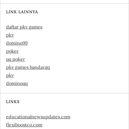
n
LINK LAINNYA
daftar pkv games
pkv
domino99
poker
qq poker
pkv games bandarqq
pkv
dominoqq
LINKS
educationalnewsupdates.com
flexiboostco.com