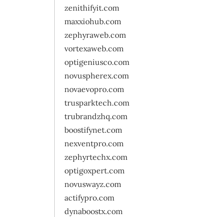
zenithifyit.com
maxxiohub.com
zephyraweb.com
vortexaweb.com
optigeniusco.com
novuspherex.com
novaevopro.com
trusparktech.com
trubrandzhq.com
boostifynet.com
nexventpro.com
zephyrtechx.com
optigoxpert.com
novuswayz.com
actifypro.com
dynaboostx.com