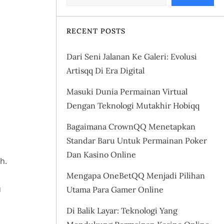
RECENT POSTS
Dari Seni Jalanan Ke Galeri: Evolusi
Artisqq Di Era Digital
Masuki Dunia Permainan Virtual
Dengan Teknologi Mutakhir Hobiqq
Bagaimana CrownQQ Menetapkan
Standar Baru Untuk Permainan Poker
Dan Kasino Online
h.
Mengapa OneBetQQ Menjadi Pilihan
u
Utama Para Gamer Online
Di Balik Layar: Teknologi Yang