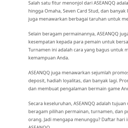
Salah satu fitur menonjol dari ASEANQQ adala
hingga Omaha, Seven Card Stud, dan banyak lag
juga menawarkan berbagai taruhan untuk mel
Selain beragam permainannya, ASEANQQ jug
kesempatan kepada para pemain untuk bersa
Turnamen ini adalah cara yang bagus untuk 
kemampuan Anda.
ASEANQQ juga menawarkan sejumlah promosi
deposit, hadiah loyalitas, dan banyak lagi. P
dan membuat pengalaman bermain game Anda
Secara keseluruhan, ASEANQQ adalah tujuan 
beragam pilihan permainan, turnamen, dan pr
orang. Jadi mengapa menunggu? Daftar hari i
ASEANQQ.