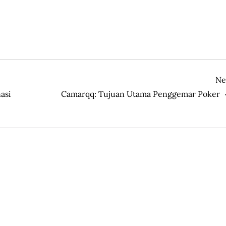
Ne
asi
Camarqq: Tujuan Utama Penggemar Poker