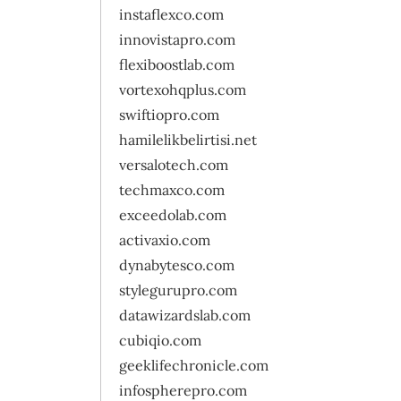
instaflexco.com
innovistapro.com
flexiboostlab.com
vortexohqplus.com
swiftiopro.com
hamilelikbelirtisi.net
versalotech.com
techmaxco.com
exceedolab.com
activaxio.com
dynabytesco.com
stylegurupro.com
datawizardslab.com
cubiqio.com
geeklifechronicle.com
infospherepro.com