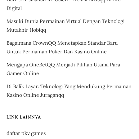
a
Digital
Masuki Dunia Permainan Virtual Dengan Teknologi
t
Mutakhir Hobiqq
i
Bagaimana CrownQQ Menetapkan Standar Baru
o
Untuk Permainan Poker Dan Kasino Online
Mengapa OneBetQQ Menjadi Pilihan Utama Para
n
Gamer Online
Di Balik Layar: Teknologi Yang Mendukung Permainan
Kasino Online Juraganqq
LINK LAINNYA
daftar pkv games