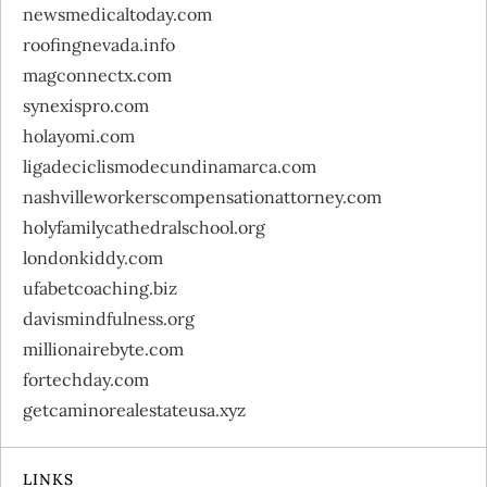
newsmedicaltoday.com
roofingnevada.info
magconnectx.com
synexispro.com
holayomi.com
ligadeciclismodecundinamarca.com
nashvilleworkerscompensationattorney.com
holyfamilycathedralschool.org
londonkiddy.com
ufabetcoaching.biz
davismindfulness.org
millionairebyte.com
fortechday.com
getcaminorealestateusa.xyz
LINKS