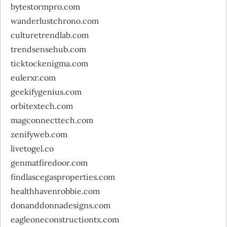
bytestormpro.com
wanderlustchrono.com
culturetrendlab.com
trendsensehub.com
ticktockenigma.com
eulerxr.com
geekifygenius.com
orbitextech.com
magconnecttech.com
zenifyweb.com
livetogel.co
genmatfiredoor.com
findlascegasproperties.com
healthhavenrobbie.com
donanddonnadesigns.com
eagleoneconstructiontx.com