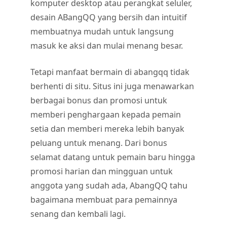
komputer desktop atau perangkat seluler,
desain ABangQQ yang bersih dan intuitif
membuatnya mudah untuk langsung
masuk ke aksi dan mulai menang besar.
Tetapi manfaat bermain di abangqq tidak
berhenti di situ. Situs ini juga menawarkan
berbagai bonus dan promosi untuk
memberi penghargaan kepada pemain
setia dan memberi mereka lebih banyak
peluang untuk menang. Dari bonus
selamat datang untuk pemain baru hingga
promosi harian dan mingguan untuk
anggota yang sudah ada, AbangQQ tahu
bagaimana membuat para pemainnya
senang dan kembali lagi.