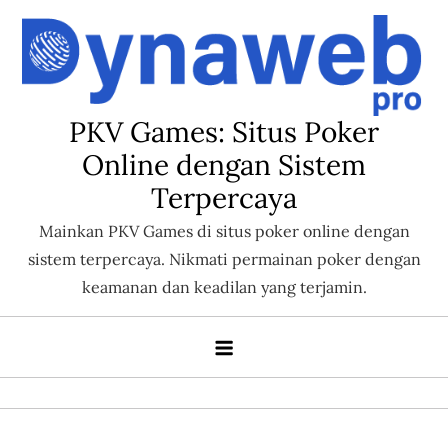
Skip
to
content
PKV Games: Situs Poker
Online dengan Sistem
Terpercaya
Mainkan PKV Games di situs poker online dengan
sistem terpercaya. Nikmati permainan poker dengan
keamanan dan keadilan yang terjamin.