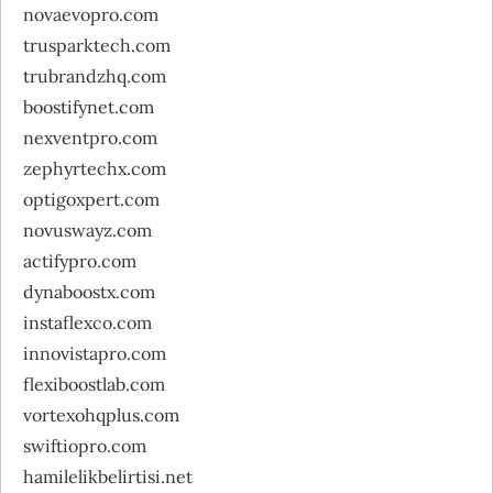
novaevopro.com
trusparktech.com
trubrandzhq.com
boostifynet.com
nexventpro.com
zephyrtechx.com
optigoxpert.com
novuswayz.com
actifypro.com
dynaboostx.com
instaflexco.com
innovistapro.com
flexiboostlab.com
vortexohqplus.com
swiftiopro.com
hamilelikbelirtisi.net