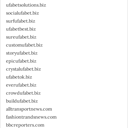
ufabetsolutions.biz
socialufabet.biz
surfufabet.biz
ufabetbest.biz
sureufabet.biz
customufabet.biz
storyufabet.biz
epicufabet.biz
crystalufabet.biz
ufabetok.biz
everufabet.biz
crowdufabet.biz
buildufabet.biz
alltransportnews.com
fashiontrandsnews.com
bbcreporters.com