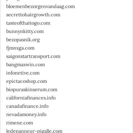
bloemenbezorgenvandaag.com
secrettohairgrowth.com
tasteofthaitogo.com
bunnynkitty.com
bezopasnik.org
fjmnxga.com
saigonstartransport.com
bangmaxwin.com
infonetive.com
epictacoshop.com
biopuraskinserum.com
californiafinances.info
canadafinance.info
nevadamoney.info
rimene.com
ledepanneur-pigalle.com