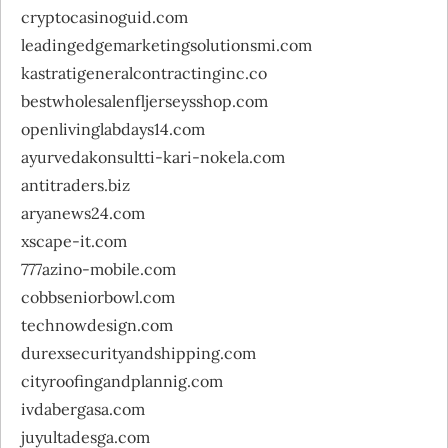
cryptocasinoguid.com
leadingedgemarketingsolutionsmi.com
kastratigeneralcontractinginc.co
bestwholesalenfljerseysshop.com
openlivinglabdays14.com
ayurvedakonsultti-kari-nokela.com
antitraders.biz
aryanews24.com
xscape-it.com
777azino-mobile.com
cobbseniorbowl.com
technowdesign.com
durexsecurityandshipping.com
cityroofingandplannig.com
ivdabergasa.com
juyultadesga.com