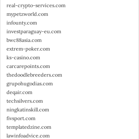
real-crypto-services.com
mypetzworld.com
infounty.com
investparaguay-eu.com
bwc88asia.com
extrem-poker.com
ks-casino.com
carcarepoints.com
thedoodlebreeders.com
grupohugodias.com
deqair.com
techsilvers.com
ningkatinskill.com
fivsport.com
templatedzine.com
lawinfoadvice.com