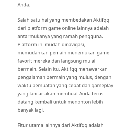
Anda.
Salah satu hal yang membedakan Aktifqq
dari platform game online lainnya adalah
antarmukanya yang ramah pengguna.
Platform ini mudah dinavigasi,
memudahkan pemain menemukan game
favorit mereka dan langsung mulai
bermain. Selain itu, Aktifqq menawarkan
pengalaman bermain yang mulus, dengan
waktu pemuatan yang cepat dan gameplay
yang lancar akan membuat Anda terus
datang kembali untuk menonton lebih
banyak lagi.
Fitur utama lainnya dari Aktifqq adalah