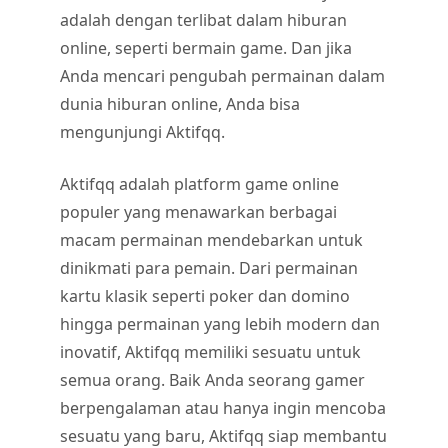
adalah dengan terlibat dalam hiburan
online, seperti bermain game. Dan jika
Anda mencari pengubah permainan dalam
dunia hiburan online, Anda bisa
mengunjungi Aktifqq.
Aktifqq adalah platform game online
populer yang menawarkan berbagai
macam permainan mendebarkan untuk
dinikmati para pemain. Dari permainan
kartu klasik seperti poker dan domino
hingga permainan yang lebih modern dan
inovatif, Aktifqq memiliki sesuatu untuk
semua orang. Baik Anda seorang gamer
berpengalaman atau hanya ingin mencoba
sesuatu yang baru, Aktifqq siap membantu