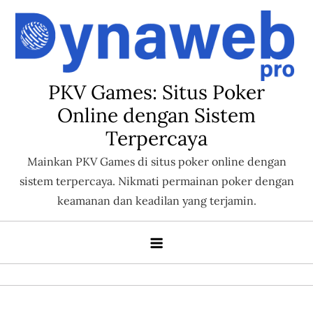
Skip
to
content
PKV Games: Situs Poker
Online dengan Sistem
Terpercaya
Mainkan PKV Games di situs poker online dengan
sistem terpercaya. Nikmati permainan poker dengan
keamanan dan keadilan yang terjamin.