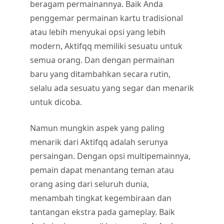
beragam permainannya. Baik Anda
penggemar permainan kartu tradisional
atau lebih menyukai opsi yang lebih
modern, Aktifqq memiliki sesuatu untuk
semua orang. Dan dengan permainan
baru yang ditambahkan secara rutin,
selalu ada sesuatu yang segar dan menarik
untuk dicoba.
Namun mungkin aspek yang paling
menarik dari Aktifqq adalah serunya
persaingan. Dengan opsi multipemainnya,
pemain dapat menantang teman atau
orang asing dari seluruh dunia,
menambah tingkat kegembiraan dan
tantangan ekstra pada gameplay. Baik