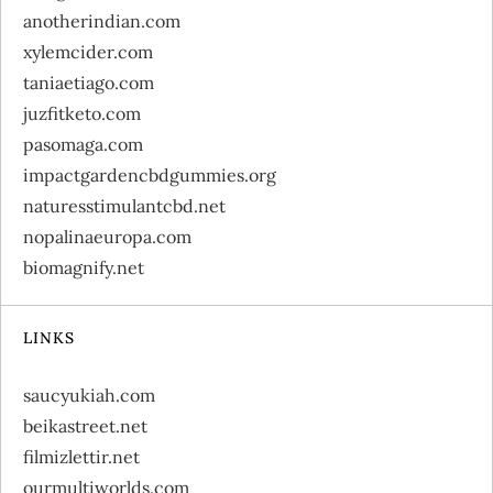
anotherindian.com
xylemcider.com
taniaetiago.com
juzfitketo.com
pasomaga.com
impactgardencbdgummies.org
naturesstimulantcbd.net
nopalinaeuropa.com
biomagnify.net
LINKS
saucyukiah.com
beikastreet.net
filmizlettir.net
ourmultiworlds.com