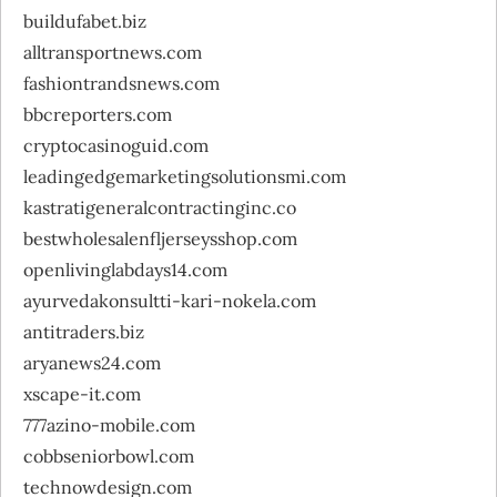
buildufabet.biz
alltransportnews.com
fashiontrandsnews.com
bbcreporters.com
cryptocasinoguid.com
leadingedgemarketingsolutionsmi.com
kastratigeneralcontractinginc.co
bestwholesalenfljerseysshop.com
openlivinglabdays14.com
ayurvedakonsultti-kari-nokela.com
antitraders.biz
aryanews24.com
xscape-it.com
777azino-mobile.com
cobbseniorbowl.com
technowdesign.com