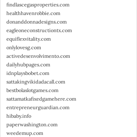
findlascegasproperties.com
healthhavenrobbie.com
donanddonnadesigns.com
eagleoneconstructiontx.com
equiflexvitality.com
onlylovesg.com
activedesenvolvimento.com
dailyhubpages.com
idnplaysbobet.com
sattakingvikidadacall.com
bestbolaslotgames.com
sattamatkafixedgamehere.com
entrepreneurguardian.com
hibaby.info
paperwashington.com
weedemup.com