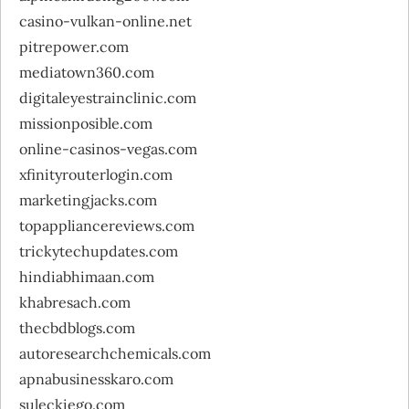
casino-vulkan-online.net
pitrepower.com
mediatown360.com
digitaleyestrainclinic.com
missionposible.com
online-casinos-vegas.com
xfinityrouterlogin.com
marketingjacks.com
topappliancereviews.com
trickytechupdates.com
hindiabhimaan.com
khabresach.com
thecbdblogs.com
autoresearchchemicals.com
apnabusinesskaro.com
suleckiego.com