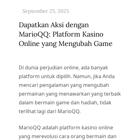
Dapatkan Aksi dengan
MarioQQ: Platform Kasino
Online yang Mengubah Game
Di dunia perjudian online, ada banyak
platform untuk dipilih. Namun, jika Anda
mencari pengalaman yang mengubah
permainan yang menawarkan yang terbaik
dalam bermain game dan hadiah, tidak
terlihat lagi dari MarioQQ.
MarioQQ adalah platform kasino online
yang merevolusi cara orang bermain dan