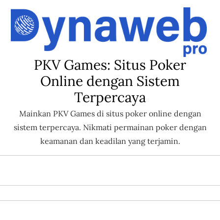
Skip
to
content
PKV Games: Situs Poker
Online dengan Sistem
Terpercaya
Mainkan PKV Games di situs poker online dengan
sistem terpercaya. Nikmati permainan poker dengan
keamanan dan keadilan yang terjamin.